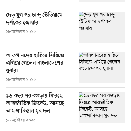
দেড় যুগ পর চান্দু স্টেডিয়ামে
দর্শকের জোয়ার
২৮ অক্টোবর ২০২৫
আফগানদের হারিয়ে সিরিজে
এগিয়ে গেলেন বাংলাদেশের
যুবারা
২৮ অক্টোবর ২০২৫
১৬ বছর পর বগুড়ায় ফিরছে
আন্তর্জাতিক ক্রিকেট, আসছে
আফগানিস্তান যুব দল
১৬ অক্টোবর ২০২৫