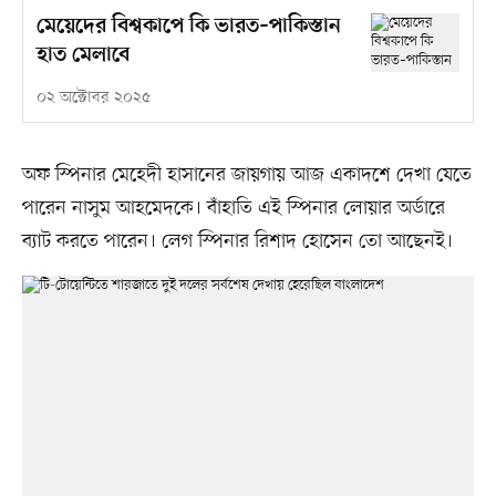
মেয়েদের বিশ্বকাপে কি ভারত–পাকিস্তান
হাত মেলাবে
০২ অক্টোবর ২০২৫
অফ স্পিনার মেহেদী হাসানের জায়গায় আজ একাদশে দেখা যেতে
পারেন নাসুম আহমেদকে। বাঁহাতি এই স্পিনার লোয়ার অর্ডারে
ব্যাট করতে পারেন। লেগ স্পিনার রিশাদ হোসেন তো আছেনই।