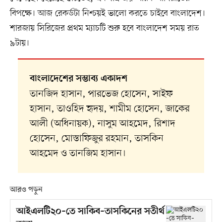
বিপক্ষে। আজ রেকর্ডটা নিশ্চয়ই ভালো করতে চাইবে বাংলাদেশ।
শারজায় সিরিজের প্রথম ম্যাচটি শুরু হবে বাংলাদেশ সময় রাত
৯টায়।
বাংলাদেশের সম্ভাব্য একাদশ
তানজিদ হাসান, পারভেজ হোসেন, সাইফ
হাসান, তাওহিদ হৃদয়, শামীম হোসেন, জাকের
আলী (অধিনায়ক), নাসুম আহমেদ, রিশাদ
হোসেন, মোস্তাফিজুর রহমান, তাসকিন
আহমেদ ও তানজিম হাসান।
আরও পড়ুন
আইএলটি২০–তে সাকিব–তাসকিনের সতীর্থ