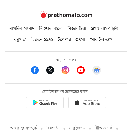
নাগরিক সংবাদ
কিশোর আলো
বিজ্ঞানচিন্তা
প্রথম আলো ট্রাস্ট
বন্ধুসভা
চিরন্তন ১৯৭১
ইপেপার
প্রথমা
মোবাইল ভ্যাস
অনুসরণ করুন
মোবাইল অ্যাপস ডাউনলোড করুন
আমাদের সম্পর্কে
বিজ্ঞাপন
সার্কুলেশন
নীতি ও শর্ত