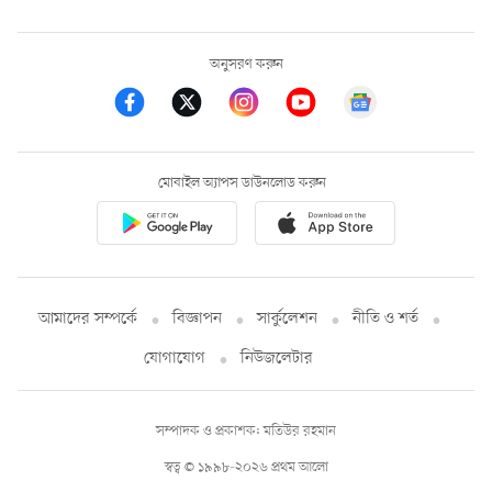
অনুসরণ করুন
মোবাইল অ্যাপস ডাউনলোড করুন
আমাদের সম্পর্কে
বিজ্ঞাপন
সার্কুলেশন
নীতি ও শর্ত
যোগাযোগ
নিউজলেটার
সম্পাদক ও প্রকাশক: মতিউর রহমান
স্বত্ব © ১৯৯৮-২০২৬ প্রথম আলো