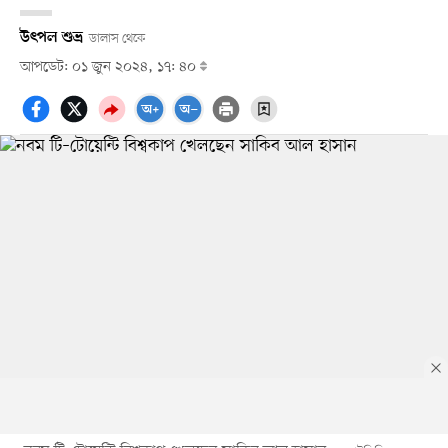
উৎপল শুভ্র
ডালাস থেকে
আপডেট: ০১ জুন ২০২৪, ১৭: ৪০