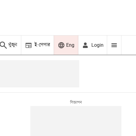
খুঁজুন
ই-পেপার
Login
Eng