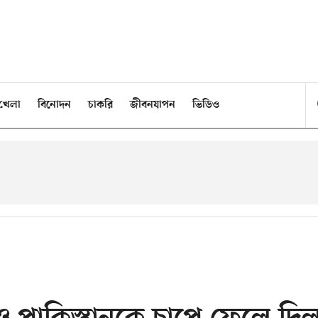
খেলা
বিনোদন
চাকরি
জীবনযাপন
ভিডিও