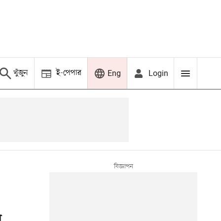
খুঁজুন
ই-পেপার
Login
Eng