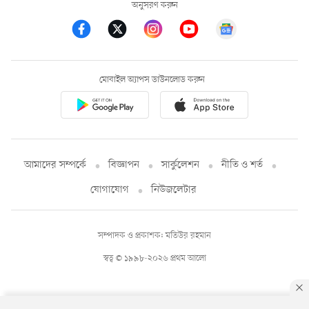
অনুসরণ করুন
মোবাইল অ্যাপস ডাউনলোড করুন
আমাদের সম্পর্কে
বিজ্ঞাপন
সার্কুলেশন
নীতি ও শর্ত
যোগাযোগ
নিউজলেটার
সম্পাদক ও প্রকাশক: মতিউর রহমান
স্বত্ব © ১৯৯৮-২০২৬ প্রথম আলো