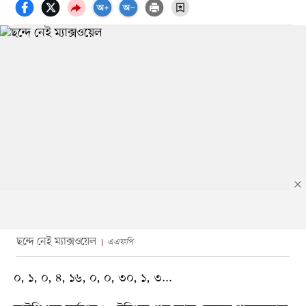
ছন্দে নেই ম্যাক্সওয়েল
এএফপি
০, ১, ০, ৪, ১৬, ০, ০, ৩০, ১, ৩...