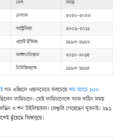
দেশ
সময়
নেপাল
২০২০–২০২৩
অস্ট্রেলিয়া
২০০৯–২০১১
ওয়েস্ট ইন্ডিজ
১৯৯৩–১৯৯৬
আফগানিস্তান
২০১০–২০১৫
নিউজিল্যান্ড
১৯৯৩–১৯৯৪
েই
গত এপ্রিলে ওয়ানডেতে সবচেয়ে
কম ম্যাচে ১০০
ছিলেন লামিচানে। সেই লামিচানেকে আজ কঠিন সময়
গ আরভিন ও শন উইলিয়ামস। সেঞ্চুরি পেয়েছেন দুজনই। ২৯১
ই ছুঁয়েছে জিম্বাবুয়ে।