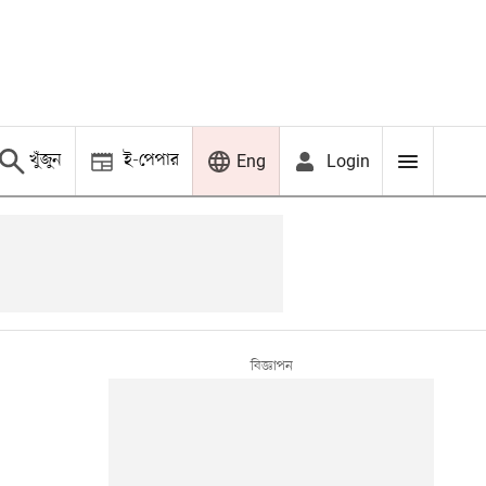
খুঁজুন
ই-পেপার
Login
Eng