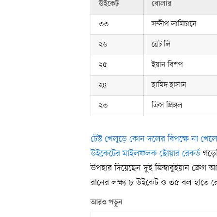
উইকেট
বোলার
৩৩
সন্দীপ লামিচানে
২৬
ব্রেট লি
২৫
ইয়ান বিশপ
২৪
হামিদ হাসান
২৩
ক্রিস প্রিঙ্গল
টেস্ট খেলুড়ে কোন দলের বিপক্ষে না খেল
উইকেটের মাইলফলক ছোঁয়ার রেকর্ড
গড়ে
উপহার দিয়েছেন দুই জিম্বাবুইয়ান ক্রে
রানের লক্ষ্য ৮ উইকেট ও ৩৫ বল হাতে রেখে
আরও পড়ুন