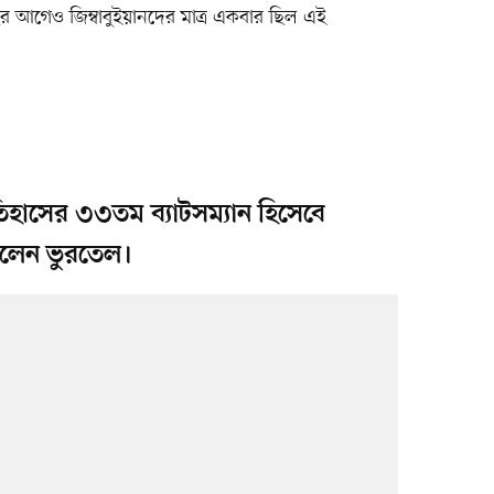
ছর আগেও জিম্বাবুইয়ানদের মাত্র একবার ছিল এই
িহাসের ৩৩তম ব্যাটসম্যান হিসেবে
ড়লেন ভুরতেল।