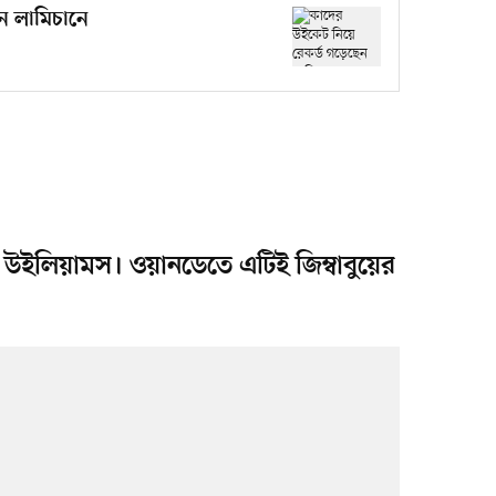
ন লামিচানে
 উইলিয়ামস। ওয়ানডেতে এটিই জিম্বাবুয়ের