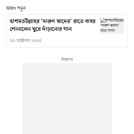
আরও পড়ুন
হাশমতউল্লাহর ‘দারুণ স্বাদের’ রাতে বাবর
শোনালেন ঘুরে দাঁড়ানোর গান
২৩ অক্টোবর ২০২৩