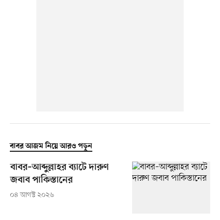
বাবর আজম নিয়ে আরও পড়ুন
বাবর–আব্দুল্লাহর ব্যাটে দারুণ
জবাব পাকিস্তানের
০৪ আগস্ট ২০২৬