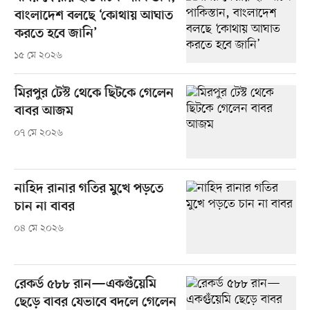
বাংলাদেশ বলছে ‘কোথায় আঘাত
করতে হবে জানি’
১৫ মে ২০২৬
মিরপুর টেস্ট থেকে ছিটকে গেলেন
বাবর আজম
০৭ মে ২০২৬
নাহিদ রানার গতির মুখে পড়তে
চান না বাবর
০৪ মে ২০২৬
রেকর্ড ৫৮৮ রান—একগুঁয়েমি
ছেড়ে বাবর যেভাবে বদলে গেলেন