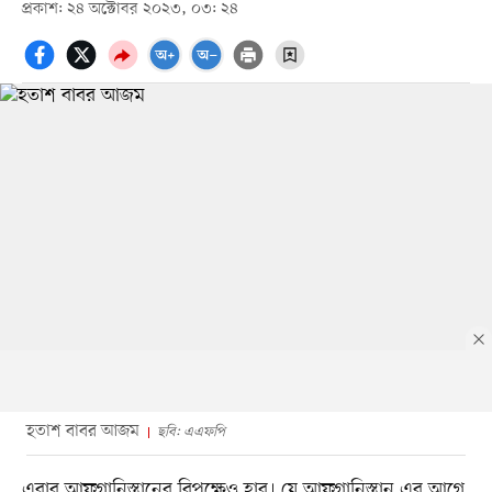
প্রকাশ: ২৪ অক্টোবর ২০২৩, ০৩: ২৪
হতাশ বাবর আজম
ছবি: এএফপি
এবার আফগানিস্তানের বিপক্ষেও হার। যে আফগানিস্তান এর আগে