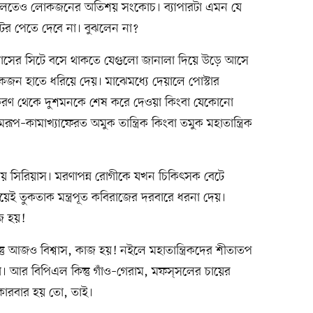
বলতেও লোকজনের অতিশয় সংকোচ। ব্যাপারটা এমন যে
ে টের পেতে দেবে না। বুঝলেন না?
, বাসের সিটে বসে থাকতে যেগুলো জানালা দিয়ে উড়ে আসে
জন হাতে ধরিয়ে দেয়। মাঝেমধ্যে দেয়ালে পোস্টার
রণ থেকে দুশমনকে শেষ করে দেওয়া কিংবা যেকোনো
–কামাখ্যাফেরত অমুক তান্ত্রিক কিংবা তমুক মহাতান্ত্রিক
য় সিরিয়াস। মরণাপন্ন রোগীকে যখন চিকিৎসক বেটে
েই তুকতাক মন্ত্রপূত কবিরাজের দরবারে ধরনা দেয়।
জ হয়!
্তু আজও বিশ্বাস, কাজ হয়! নইলে মহাতান্ত্রিকদের শীতাতপ
। আর বিপিএল কিন্তু গাঁও–গেরাম, মফস্‌সলের চায়ের
 কারবার হয় তো, তাই।