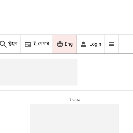
খুঁজুন
ই-পেপার
Login
Eng