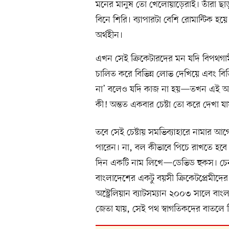
মনের মানুষ তো খেলোয়াড়েরাই। তাঁরা ছাড়
বিনে শিরি। ব্যাপারটা বেশি রোমান্টিক হয়ে
অর্থহীন।
এখন সেই ক্রিকেটারদের মন যদি বিপথগাম
চালিত করে বিভিন্ন লোভ দেখিয়ে এবং বিভি
না’ বলেও যদি কাজ না হয়—তখন এই অসাধ্
কী! অন্তত একবার চেষ্টা তো করে দেখা যা
তবে সেই চেষ্টায় সমভিব্যাহারে নামার 
পারেন। না, বল কীভাবে পিচে রাখতে হবে
দিন একটি নাম লিখে—ডেভিড হুকস। চেনা 
বাংলাদেশের একটু বয়সী ক্রিকেটপ্রেমীদ
অস্ট্রেলিয়ান ব্যাটসম্যান ২০০৩ সালে বাং
জেতা যায়, সেই পথ স্বাগতিকদের বাতলে