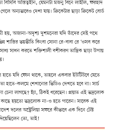
া বিসিবি অস্তিত্বহীন, যেমনটা মজনু বিনে লাইলি, ফরহাদ
 গেলে অন্যভাবেও দেখা যায়। ক্রিকেটার ছাড়া ক্রিকেট বোর্ড
ী হয়, অজানা–অদৃশ্য দুশমনেরা যদি তাঁদের সেই পথে
ন্ন শাস্তির ভয়ভীতি কিংবা সোনা রে–বাবা রে ‘ওসব করে
য সাধন করতে শক্তিশালী বশীকরণ তান্ত্রিক ছাড়া উপায়
য়।
আগে হাতে যদি ফোন থাকে, তাহলে একবার ইউটিউবে যেতে
 তা হাতে–কলমে শেখানোর ভিডিও দেখতে হবে না। সার্চ
চেনা লাগছে? হ্যাঁ, ঠিকই ধরেছেন। প্রয়াত এই ভদ্রলোক
ের কাছে হয়তো ভদ্রলোক না–ও হতে পারেন। সাবেক এই
লাদেশ দলের অস্ট্রেলিয়া সফরে কীভাবে এক দিনে টেস্ট
 দিয়েছিলেন তো, তাই!