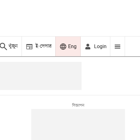
খুঁজুন
ই-পেপার
Login
Eng
,