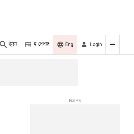
খুঁজুন
ই-পেপার
Login
Eng