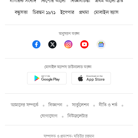
নাগরিক সংবাদ
কিশোর আলো
বিজ্ঞানচিন্তা
প্রথম আলো ট্রাস্ট
বন্ধুসভা
চিরন্তন ১৯৭১
ইপেপার
প্রথমা
মোবাইল ভ্যাস
অনুসরণ করুন
মোবাইল অ্যাপস ডাউনলোড করুন
আমাদের সম্পর্কে
বিজ্ঞাপন
সার্কুলেশন
নীতি ও শর্ত
যোগাযোগ
নিউজলেটার
সম্পাদক ও প্রকাশক: মতিউর রহমান