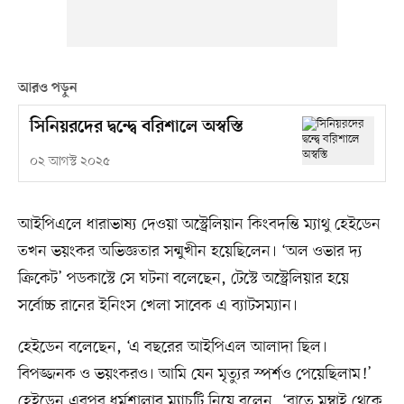
আরও পড়ুন
সিনিয়রদের দ্বন্দ্বে বরিশালে অস্বস্তি
০২ আগস্ট ২০২৫
আইপিএলে ধারাভাষ্য দেওয়া অস্ট্রেলিয়ান কিংবদন্তি ম্যাথু হেইডেন
তখন ভয়ংকর অভিজ্ঞতার সন্মুখীন হয়েছিলেন। ‘অল ওভার দ্য
ক্রিকেট’ পডকাস্টে সে ঘটনা বলেছেন, টেস্টে অস্ট্রেলিয়ার হয়ে
সর্বোচ্চ রানের ইনিংস খেলা সাবেক এ ব্যাটসম্যান।
হেইডেন বলেছেন, ‘এ বছরের আইপিএল আলাদা ছিল।
বিপজ্জনক ও ভয়ংকরও। আমি যেন মৃত্যুর স্পর্শও পেয়েছিলাম!’
হেইডেন এরপর ধর্মশালার ম্যাচটি নিয়ে বলেন, ‘রাতে মুম্বাই থেকে