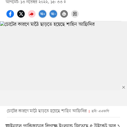
আপডেট: ১৩ নভেম্বর ২০২২, ১৫: ৩৩
চোটের কারণে মাঠৈ ছাড়তে হয়েছে শাহিন আফ্রিদির
ছবি: এএফপি
ফাইনালে পাকিস্তানের বিপক্ষে ইংল্যান্ড জিতেছে ৫ উইকেট আর ১