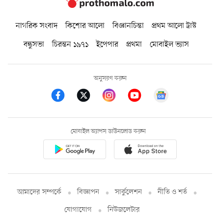
নাগরিক সংবাদ
কিশোর আলো
বিজ্ঞানচিন্তা
প্রথম আলো ট্রাস্ট
বন্ধুসভা
চিরন্তন ১৯৭১
ইপেপার
প্রথমা
মোবাইল ভ্যাস
অনুসরণ করুন
মোবাইল অ্যাপস ডাউনলোড করুন
আমাদের সম্পর্কে
বিজ্ঞাপন
সার্কুলেশন
নীতি ও শর্ত
যোগাযোগ
নিউজলেটার