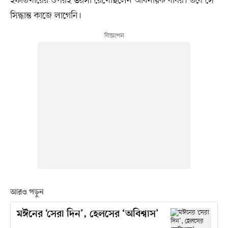
ইফতিখারের ওপরই ভরসা রেখেছিলেন অধিনায়ক বাবর। তবে সে
সিদ্ধান্ত কাজে লাগেনি।
আরও পড়ুন
মঈনের ‘সেরা দিন’, হেলসের ‘অবিশ্বাস’