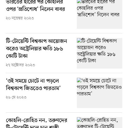
ভারতের হারের পর কোহলির
ওপর ‘প্রতিশোধ’ নিলেন বাবর
২০ নভেম্বর ২০২৩
টি-টোয়েন্টি বিশ্বকাপ আয়োজন
করেও অস্ট্রেলিয়ার ক্ষতি ১৮৬
কোটি টাকা
২৭ অক্টোবর ২০২৩
‘ওই সময়ে চোটে না পড়লে
বিশ্বকাপ জিততেও পারতাম’
২৬ মে ২০২৩
কোহলি-রোহিত নন, তরুণদের