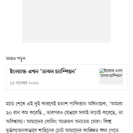
আরও পড়ুন
ইংল্যান্ড এখন ‘ডাবল চ্যাম্পিয়ন’
১৩ নভেম্বর ২০২২
ম্যাচ শেষে এই দুই কারণেই হতাশ পাকিস্তান অধিনায়ক, ‘আমরা
২০ রান কম করেছি , তারপরও যেভাবে সবাই লড়াই করেছে, তা
অবিশ্বাস্য। আমাদের বোলিং আক্রমণ অন্যতম সেরা। কিন্তু
দুর্ভাগ্যজনকভাবে শাহিনের চোট আমাদের কাঙ্ক্ষিত ফল পেতে