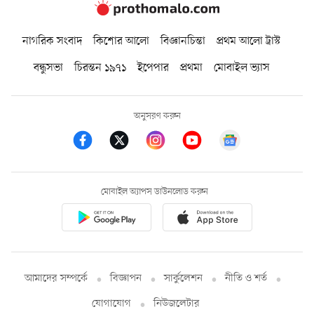
নাগরিক সংবাদ
কিশোর আলো
বিজ্ঞানচিন্তা
প্রথম আলো ট্রাস্ট
বন্ধুসভা
চিরন্তন ১৯৭১
ইপেপার
প্রথমা
মোবাইল ভ্যাস
অনুসরণ করুন
মোবাইল অ্যাপস ডাউনলোড করুন
আমাদের সম্পর্কে
বিজ্ঞাপন
সার্কুলেশন
নীতি ও শর্ত
যোগাযোগ
নিউজলেটার