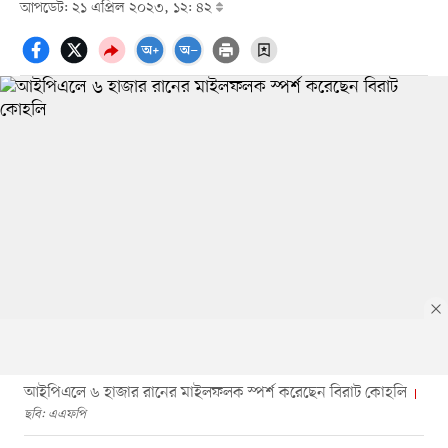
আপডেট: ২১ এপ্রিল ২০২৩, ১২: ৪২
আইপিএলে ৬ হাজার রানের মাইলফলক স্পর্শ করেছেন বিরাট কোহলি
ছবি: এএফপি