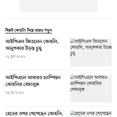
বিরাট কোহলি নিয়ে আরও পড়ুন
আইপিএল জিতলেন কোহলি,
আনুশকার উড়ন্ত চুমু
০১ জুন ২০২৬
আইপিএলে আবারও চ্যাম্পিয়ন
কোহলির বেঙ্গালুরু
৩১ মে ২০২৬
হেডের ওপর খেপেছেন কোহলি,