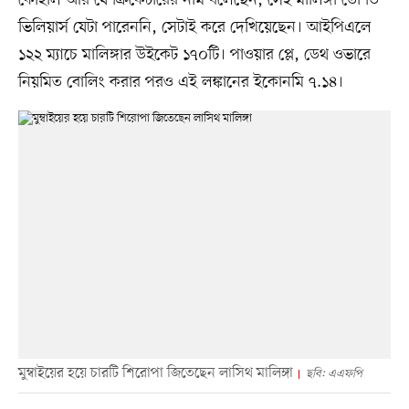
কোহলি আর যে ক্রিকেটারের নাম বলেছেন, সেই মালিঙ্গা তো ডি
ভিলিয়ার্স যেটা পারেননি, সেটাই করে দেখিয়েছেন। আইপিএলে
১২২ ম্যাচে মালিঙ্গার উইকেট ১৭০টি। পাওয়ার প্লে, ডেথ ওভারে
নিয়মিত বোলিং করার পরও এই লঙ্কানের ইকোনমি ৭.১৪।
মুম্বাইয়ের হয়ে চারটি শিরোপা জিতেছেন লাসিথ মালিঙ্গা
ছবি: এএফপি