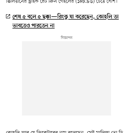
ভিলিয়ার্সের স্ট্রাইক রেট ক্রিস গেইলের (১৪৮.৯৬) চেয়ে বেশি।
শেষ ৫ বলে ৫ ছক্কা—রিংকু যা করেছেন, কোহলি তা
ভাবতেও পারতেন না