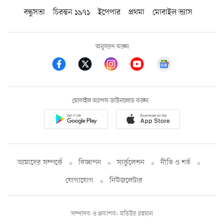
বন্ধুসভা
চিরন্তন ১৯৭১
ইপেপার
প্রথমা
মোবাইল ভ্যাস
অনুসরণ করুন
মোবাইল অ্যাপস ডাউনলোড করুন
আমাদের সম্পর্কে
বিজ্ঞাপন
সার্কুলেশন
নীতি ও শর্ত
যোগাযোগ
নিউজলেটার
সম্পাদক ও প্রকাশক: মতিউর রহমান