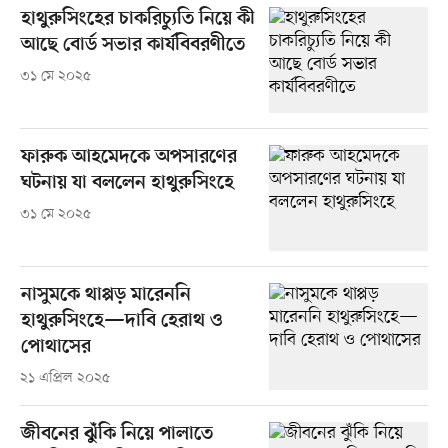
হাথুরুসিংহের চাকরিচ্যুতি নিয়ে কী
আছে বোর্ড সভার কার্যবিবরণীতে
৩১ মে ২০২৫
ফারুক আহমেদকে অপসারণের
ঘটনায় যা বললেন হাথুরুসিংহে
৩১ মে ২০২৫
নাসুমকে থাপ্পড় মারেননি
হাথুরুসিংহে—দাবি হেরাথ ও
পোথাসের
২১ এপ্রিল ২০২৫
জীবনের ঝুঁকি নিয়ে পালাতে