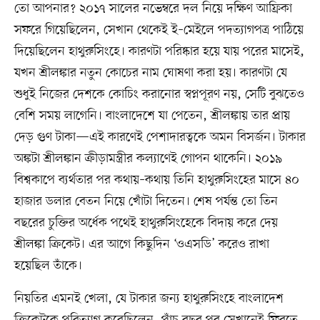
তো আপনার? ২০১৭ সালের নভেম্বরে দল নিয়ে দক্ষিণ আফ্রিকা
সফরে গিয়েছিলেন, সেখান থেকেই ই–মেইলে পদত্যাগপত্র পাঠিয়ে
দিয়েছিলেন হাথুরুসিংহে। কারণটা পরিষ্কার হয়ে যায় পরের মাসেই,
যখন শ্রীলঙ্কার নতুন কোচের নাম ঘোষণা করা হয়। কারণটা যে
শুধুই নিজের দেশকে কোচিং করানোর স্বপ্নপূরণ নয়, সেটি বুঝতেও
বেশি সময় লাগেনি। বাংলাদেশে যা পেতেন, শ্রীলঙ্কায় তার প্রায়
দেড় গুণ টাকা—এই কারণেই পেশাদারত্বকে অমন বিসর্জন। টাকার
অঙ্কটা শ্রীলঙ্কান ক্রীড়ামন্ত্রীর কল্যাণেই গোপন থাকেনি। ২০১৯
বিশ্বকাপে ব্যর্থতার পর কথায়–কথায় তিনি হাথুরুসিংহের মাসে ৪০
হাজার ডলার বেতন নিয়ে খোঁটা দিতেন। শেষ পর্যন্ত তো তিন
বছরের চুক্তির অর্ধেক পথেই হাথুরুসিংহেকে বিদায় করে দেয়
শ্রীলঙ্কা ক্রিকেট। এর আগে কিছুদিন ‘ওএসডি’ করেও রাখা
হয়েছিল তাঁকে।
নিয়তির এমনই খেলা, যে টাকার জন্য হাথুরুসিংহে বাংলাদেশ