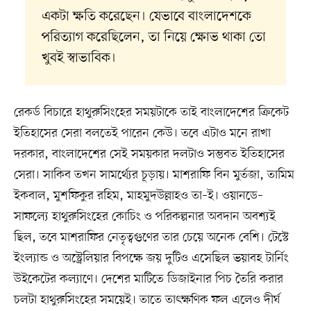
একটা ক্ষতি করেছেন। যেভাবে বাংলাদেশকে
পরিত্যাগ করেছিলেন, তা নিয়ে ক্ষোভ থাকা তো
খুবই স্বাভাবিক।
রেকর্ড বিচারে হাথুরুসিংহের সময়টাকে তাই বাংলাদেশের ক্রিকেট
ইতিহাসের সেরা বলতেই পারেন কেউ। তবে এটাও মনে রাখা
দরকার, বাংলাদেশের সেই সময়কার দলটাও সম্ভবত ইতিহাসের
সেরা। সাকিব তখন সামর্থ্যের চূড়ায়। মাশরাফি বিন মুর্তজা, তামিম
ইকবাল, মুশফিকুর রহিম, মাহমুদউল্লাহও তা–ই। ওয়ানডে–
সাফল্যে হাথুরুসিংহের কোচিং ও পরিকল্পনার অবদান অবশ্যই
ছিল, তবে মাশরাফির নেতৃত্বগুণের তার চেয়ে অনেক বেশি। টেস্টে
ইংল্যান্ড ও অস্ট্রেলিয়ার বিপক্ষে জয় দুটিও এসেছিল ভয়াবহ টার্নিং
উইকেটের কল্যাণে। দেশের মাটিতে ডিজাইনার পিচ তৈরি করার
চলটা হাথুরুসিংহের সময়েই। তাতে তাৎক্ষণিক ফল এলেও দীর্ঘ