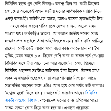
বিসিবির হাতে খুব বেশি বিকল্পও অবশ্য ছিল না। নামী ক্রিকেট
কোচদের অনেকেই এখন জাতীয় দলের সার্বক্ষণিক দায়িত্ব নিতে
একটু অনাগ্রহী। আইপিএল আছে, আরও অনেক ফ্র্যাঞ্চাইজি লিগ
—এসবে কাজ করলে পরিবারকে দেওয়ার জন্য অঢেল সময়
পাওয়া যায়। অর্থকড়িও ভালো। যে কারণে জাতীয় দলের কোচ
হওয়ার প্রস্তাব পেলে তাঁরা আইপিএলের সময় ছুটির দাবি জানিয়ে
রাখেন। কেউ কেউ আবার সারা বছর কাজ করতে চান না। টম
মুডিই যেমন বছরে ১০০ দিনের বেশি কাজ না করার শর্ত দেওয়ায়
বিসিবির সঙ্গে তাঁর আলোচনা আর এগোয়নি। কোচ হিসেবে
বিসিবির পছন্দের সংক্ষিপ্ত তালিকায় যাঁরা ছিলেন, তাঁদের মধ্যে
একমাত্র হাথুরুসিংহেকেই সারা বছর পাওয়ার নিশ্চয়তা আছে।
সভাপতির পছন্দের সঙ্গে এটাও যোগ হয়ে শেষ পর্যন্ত তাই আবারও
‘হাথুরু–যুগে’ ফিরে যাওয়া। আরেকটা কারণও আছে।
বিসিবির
একটা অংশের বিশ্বাস
, বাংলাদেশ দলের জন্য ডমিঙ্গোর মতো
‘নরম-সরম’ কোচ দিয়ে কাজ হবে না। এখানে প্রয়োজন