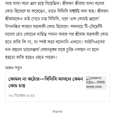
আর সাদা বলে ভাগ হয়ে গিয়েছিল। শ্রীধরন শ্রীরাম সাদা বলের
কোচ হিসেবে যা করেছেন, তাতে বিসিবি সন্তুষ্টই বলা যায়। শ্রীধরন
শ্রীরামকেও তাই পেতে চায় বিসিবি, তবে ‘এক কোচই ভালো’
উপলব্ধির কারণে সহকারী কোচ হিসেবে। বকলমে টি–টোয়েন্টি
দলের হেড কোচের দায়িত্ব পালন করার পর শ্রীরাম সহকারী কোচ
হতে রাজি কি না, তা স্পষ্ট করে বলেননি এখনো। আইপিএলের
দল রয়্যাল চ্যালেঞ্জার্স বেঙ্গালুরুর সঙ্গে চুক্তি নবায়ন না হলে
হয়তো রাজি হয়েও যেতে পারেন।
আরও পড়ুন
কোমল না কঠোর—বিসিবি আসলে কেমন
কোচ চায়
৩০ ডিসেম্বর ২০২২