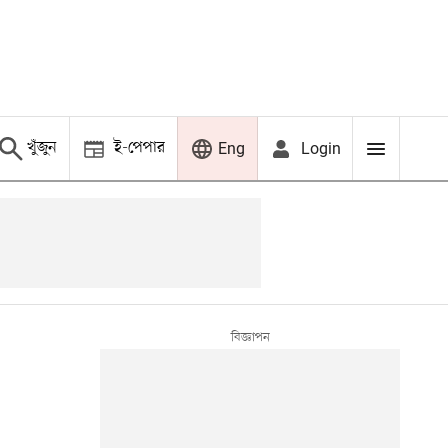
খুঁজুন
ই-পেপার
Login
Eng