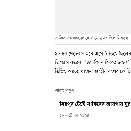
সাকিব সমর্থকদের স্লোগানে মুখর ছিল মিরপুর
২ নম্বর গেটের সামনে এসে দাঁড়িয়ে ছিল
জিজ্ঞেস করেন, ‘ওরা কি সাকিবের ভক্ত?’
ভিডিও করতে থাকেন জাতীয় দলের কোচিং 
আরও পড়ুন
মিরপুর টেস্টে সাকিবের জায়গায় মু
১৮ অক্টোবর ২০২৪