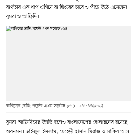
ব্যর্থতায় এক ধাপ এগিয়ে র‍্যাঙ্কিংয়ের চারে ও পাঁচে উঠে এসেছেন
বুমরা ও আফ্রিদি।
অশ্বিনের রেটিং পয়েন্ট এখন সর্বোচ্চ ৮৬৪
ছবি : বিসিসিআই
বুমরা-আফ্রিদিদের উন্নতি হলেও বাংলাদেশের বোলারদের হয়েছে
অবনমন। তাইজুল ইসলাম, মেহেদী হাসান মিরাজ ও সাকিব আল