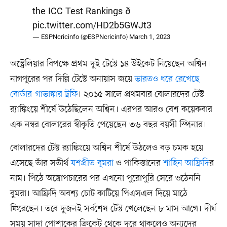
the ICC Test Rankings ð
pic.twitter.com/HD2b5GWJt3
— ESPNcricinfo (@ESPNcricinfo)
March 1, 2023
অস্ট্রেলিয়ার বিপক্ষে প্রথম দুই টেস্টে ১৪ উইকেট নিয়েছেন অশ্বিন।
নাগপুরের পর দিল্লি টেস্টে অনায়াস জয়ে
ভারতও ধরে রেখেছে
বোর্ডার-গাভাস্কার ট্রফি
। ২০১৫ সালে প্রথমবার বোলারদের টেস্ট
র‍্যাঙ্কিংয়ে শীর্ষে উঠেছিলেন অশ্বিন। এরপর আরও বেশ কয়েকবার
এক নম্বর বোলারের স্বীকৃতি পেয়েছেন ৩৬ বছর বয়সী স্পিনার।
বোলারদের টেস্ট র‍্যাঙ্কিংয়ে অশ্বিন শীর্ষে উঠলেও বড় চমক হয়ে
এসেছে তাঁর সতীর্থ
যশপ্রীত বুমরা
ও পাকিস্তানের
শাহিন আফ্রিদি
র
নাম। পিঠে অস্ত্রোপচারের পর এখনো পুরোপুরি সেরে ওঠেননি
বুমরা। আফ্রিদি অবশ্য চোট কাটিয়ে পিএসএল দিয়ে মাঠে
ফিরেছেন। তবে দুজনই সর্বশেষ টেস্ট খেলেছেন ৮ মাস আগে। দীর্ঘ
সময় সাদা পোশাকের ক্রিকেট থেকে দূরে থাকলেও অন্যদের