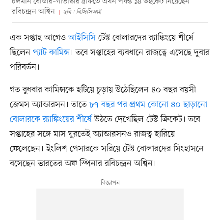
চলমান বোর্ডার–গাভাস্কার ট্রফিতে এখন পর্যন্ত ১৪ উইকেট নিয়েছেন
রবিচন্দ্রন অশ্বিন
ছবি : বিসিসিআই
এক সপ্তাহ আগেও
আইসিসি
টেস্ট বোলারদের র‍্যাঙ্কিংয়ে শীর্ষে
ছিলেন
প্যাট কামিন্স
। তবে সপ্তাহের ব্যবধানে রাজত্বে এসেছে দুবার
পরিবর্তন।
গত বুধবার কামিন্সকে হটিয়ে চূড়ায় উঠেছিলেন ৪০ বছর বয়সী
জেমস অ্যান্ডারসন। তাতে
৮৭ বছর পর প্রথম কোনো ৪০ ছাড়ানো
বোলারকে র‍্যাঙ্কিংয়ের শীর্ষে
উঠতে দেখেছিল টেস্ট ক্রিকেট। তবে
সপ্তাহের সঙ্গে মাস ঘুরতেই অ্যান্ডারসনও রাজত্ব হারিয়ে
ফেলেছেন। ইংলিশ পেসারকে সরিয়ে টেস্ট বোলারদের সিংহাসনে
বসেছেন ভারতের অফ স্পিনার রবিচন্দ্রন অশ্বিন।