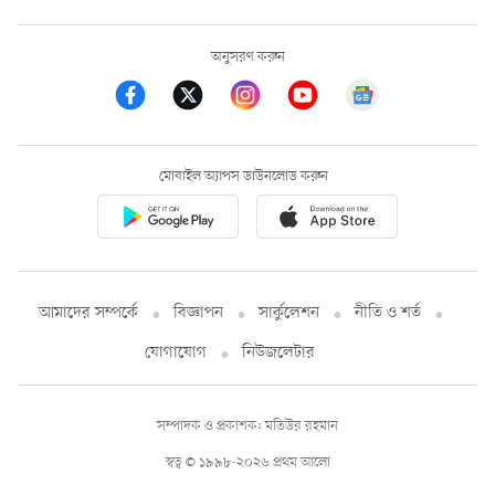
অনুসরণ করুন
মোবাইল অ্যাপস ডাউনলোড করুন
আমাদের সম্পর্কে
বিজ্ঞাপন
সার্কুলেশন
নীতি ও শর্ত
যোগাযোগ
নিউজলেটার
সম্পাদক ও প্রকাশক: মতিউর রহমান
স্বত্ব © ১৯৯৮-২০২৬ প্রথম আলো