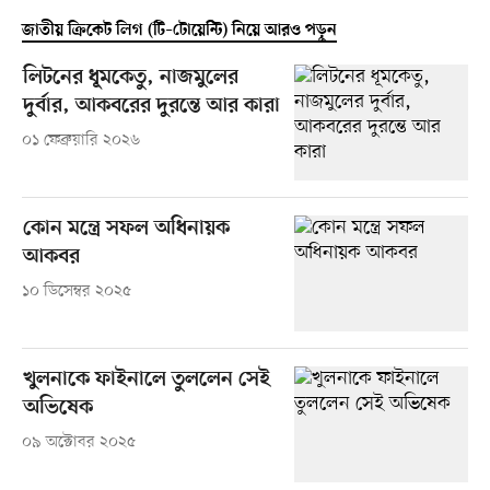
জাতীয় ক্রিকেট লিগ (টি–টোয়েন্টি) নিয়ে আরও পড়ুন
লিটনের ধূমকেতু, নাজমুলের
দুর্বার, আকবরের দুরন্তে আর কারা
০১ ফেব্রুয়ারি ২০২৬
কোন মন্ত্রে সফল অধিনায়ক
আকবর
১০ ডিসেম্বর ২০২৫
খুলনাকে ফাইনালে তুললেন সেই
অভিষেক
০৯ অক্টোবর ২০২৫