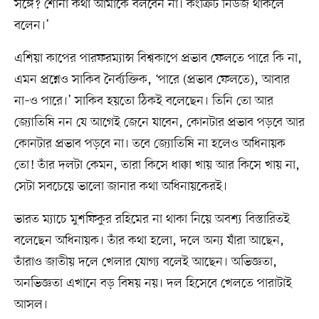
সঙ্গে? শোনা কথা আমাকে বলবেন না। কংক্রিট নিউজ থাকলে
বলেন।’
এশিয়া কাপের পারফরম্যান্স বিশ্বকাপে প্রভাব ফেলতে পারে কি না,
এমন প্রশ্নেও সাকিব নৈর্ব্যক্তিক, ‘পারে (প্রভাব ফেলতে), আবার
না–ও পারে।’ সাকিব হয়তো ঠিকই বলেছেন। তিনি তো আর
জ্যোতিষি নন যে আগেই জেনে যাবেন, কোনটার প্রভাব পড়বে আর
কোনটার প্রভাব পড়বে না। তবে জ্যোতিষি না হলেও অধিনায়ক
তো! তাঁর দলটা কেমন, তারা কিসে ধাক্কা খায় আর কিসে খায় না,
সেটা সবচেয়ে ভালো জানার কথা অধিনায়কেরই।
ভারত ম্যাচে মুশফিকুর রহিমের না থাকা নিয়ে অবশ্য বিস্তারিতই
বলেছেন অধিনায়ক। তাঁর কথা হলো, দলে অন্য যাঁরা আছেন,
তাঁরাও জাতীয় দলে খেলার যোগ্য বলেই আছেন। অভিজ্ঞতা,
অনভিজ্ঞতা এখানে বড় বিষয় নয়। দল হিসেবে খেলতে পারাটাই
আসল।