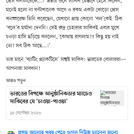
প্রেস কনফারেন্সে...।’ প্রশ্নটা শুনে সাকিব যেভাবে হেসে দিলেন,
মনেই হলো না ঘণ্টাখানেক আগে ও রকম একটা ঝোড়ো প্রেস
কনফারেন্স তিনি করেছেন, যেখানে প্রায় কোনো ‘বল’কেই ঠিক
‘বলে’র মর্যাদা দেননি। সেই রুদ্র চেহারার সাকিবই এবার মুখে
চওড়া হাসি ছড়িয়ে বললেন, ‘কোথায় রাগলাম!? কিছু হয় নাই
তো! সব ঠিক আছে...।’
তার মানে ‘ব্যাটিং প্র্যাকটিসে’ সন্তুষ্ট সাকিব। ভারতের বোলাররা—
আপনারা সাবধান!
আরও পড়ুন
ভারতের বিপক্ষে আনুষ্ঠানিকতার ম্যাচেও
সাকিবের যে ‘চাওয়া-পাওয়া’
১৪ সেপ্টেম্বর ২০২৩
প্রথম আলোর খবর পেতে গুগল নিউজ চ্যানেল ফলো