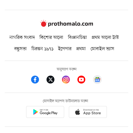
নাগরিক সংবাদ
কিশোর আলো
বিজ্ঞানচিন্তা
প্রথম আলো ট্রাস্ট
বন্ধুসভা
চিরন্তন ১৯৭১
ইপেপার
প্রথমা
মোবাইল ভ্যাস
অনুসরণ করুন
মোবাইল অ্যাপস ডাউনলোড করুন