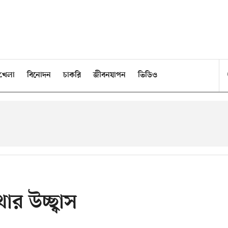
খেলা
বিনোদন
চাকরি
জীবনযাপন
ভিডিও
ার উচ্ছ্বাস