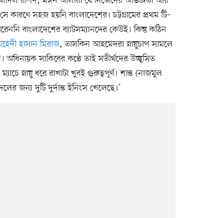
কস, আদিল রশিদ, মঈন আলীরা যে নিজেদের অভিজ্ঞতা আর
টা সে কারণে সহজ হয়নি বাংলাদেশের। চট্টগ্রামের প্রথম টি–
ারেননি বাংলাদেশের ব্যাটসম্যানদের কেউই। কিন্তু কঠিন
েহেদী হাসান মিরাজ
, তাসকিন আহমেদরা স্নায়ুচাপ সামলে
। অধিনায়ক সাকিবের কণ্ঠে তাই সতীর্থদের উচ্ছ্বসিত
াচে স্নায়ু ধরে রাখাটা খুবই গুরুত্বপূর্ণ। শান্ত (নাজমুল
ের জন্য দুটি দুর্দান্ত ইনিংস খেলেছে।’