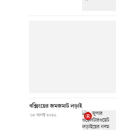
বক্সিংয়ের জমজমাট লড়াই
০২ আগস্ট ২০২৬