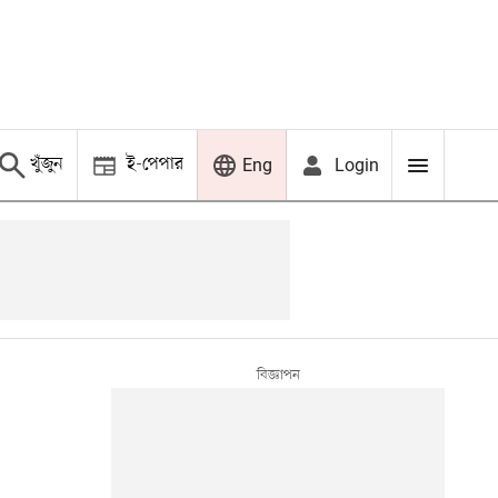
খুঁজুন
ই-পেপার
Login
Eng