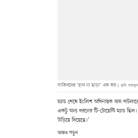
সাকিবদের ‘হাল না ছাড়া’ এক জয়
ছবি: শামসু
ম্যাচ শেষে ইংলিশ অধিনায়ক জস বাটলারে
একটু অন্য ধরনের টি–টোয়েন্টি ম্যাচ ছিল
উড়িয়ে দিয়েছে।’
আরও পড়ুন