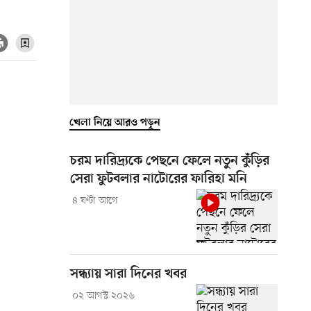
খেলা নিয়ে আরও পড়ুন
চরম দারিদ্র্যকে পেছনে ফেলে নতুন কুঁড়ির
সেরা ফুটবলার নাটোরের ফারিহা মনি
৪ ঘণ্টা আগে
সন্ধ্যায় সারা দিনের খবর
০২ আগস্ট ২০২৬