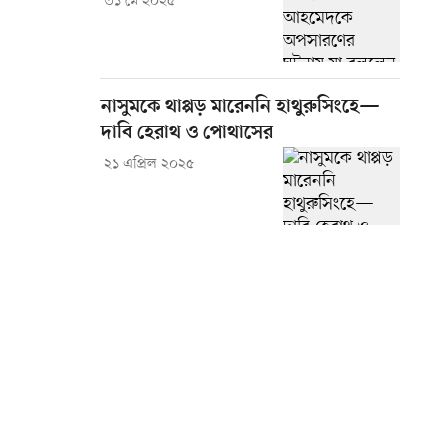
৩১ মে ২০২৫
নাসুমকে থাপ্পড় মারেননি হাথুরুসিংহে—
দাবি হেরাথ ও পোথাসের
২১ এপ্রিল ২০২৫