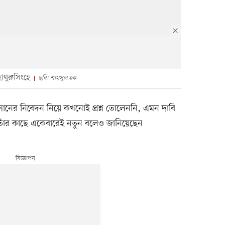
হাথুরুসিংহে
ছবি: শামসুল হক
াসানের নিবেদন নিয়ে কখনোই প্রশ্ন তোলেননি, এমন দাবি
াঁর কাছে একেবারেই নতুন বলেও জানিয়েছেন