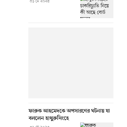
৩১ মে ২০২৫
ফারুক আহমেদকে অপসারণের ঘটনায় যা
বললেন হাথুরুসিংহে