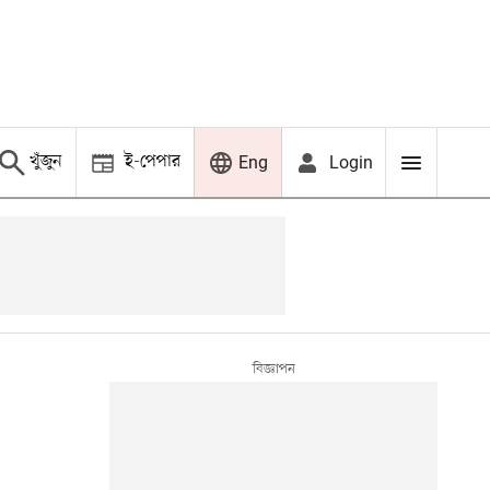
খুঁজুন
ই-পেপার
Login
Eng