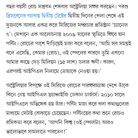
বছর বয়সী রোচ সম্ভবত শেষবার অস্ট্রেলিয়া সফর করছেন। পরশু
ব্রিসবেনের গ্যাবায় দ্বিতীয় টেস্টের
দ্বিতীয় দিনের খেলা শেষে এই
দুজনকে আবার একত্র করে সিরিজের সম্প্রচার প্রতিষ্ঠান ‘চ্যানেল
৭’। সেখানে এক আলোচনায় ২০০৯ সালের স্মৃতিতে ফিরে যান
পন্টিং। রোচের পাশে দাঁড়িয়েই মজা করে বলেন, ‘আমি সব সময়ই
বলে এসেছি, কেমার (রোচ), ওই স্পেলের কারণে তুমি এখনো
আমার কাছে দেড় মিলিয়ন (১৫ লাখ) ডলার ঋণী। কারণ,
এরপরই আইপিএল নিলামে তোমাকে নেওয়া হয়।’
অস্ট্রেলিয়ার বিপক্ষে ওই সিরিজে রোচের পারফরম্যান্স দেখে তাঁকে
কিনে নেয় আইপিএল ফ্র্যাঞ্চাইজি ডেকান চার্জার্স। ২০১০ সালে
আইপিএলে অভিষেক হয় তাঁর। পন্টিং মজা করে বলা কথাগুলোর
মাধ্যমে সেটাই বোঝাতে চেয়েছেন। পন্টিংয়ের কথা শুনে রোচও
রসিকতা করে বলেন, ‘আপনি কিন্তু (ওই স্পেলটা) আরও
ভালোভাবে সামলাতে পারতেন!’