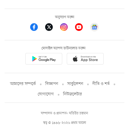
অনুসরণ করুন
মোবাইল অ্যাপস ডাউনলোড করুন
আমাদের সম্পর্কে
বিজ্ঞাপন
সার্কুলেশন
নীতি ও শর্ত
যোগাযোগ
নিউজলেটার
সম্পাদক ও প্রকাশক: মতিউর রহমান
স্বত্ব © ১৯৯৮-২০২৬ প্রথম আলো