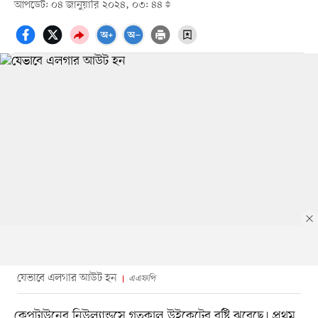
আপডেট: ০৪ জানুয়ারি ২০২৪, ০৩: ৪৪
যেভাবে এলগার আউট হন
এএফপি
কেপটাউনের নিউল্যান্ডসে গতকাল উইকেটের বৃষ্টি ঝরেছে। প্রথম