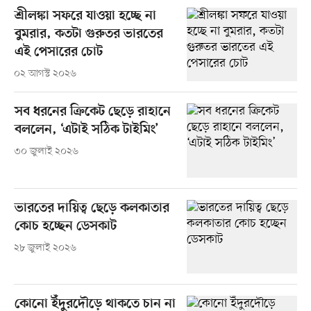
শ্রীলঙ্কা সফরে যাওয়া হচ্ছে না
বুমরার, কতটা গুরুতর ভারতের
এই পেসারের চোট
০২ আগস্ট ২০২৬
সব ধরনের ক্রিকেট ছেড়ে রাহানে
বললেন, ‘এটাই সঠিক টাইমিং’
৩০ জুলাই ২০২৬
ভারতের দায়িত্ব ছেড়ে কলকাতার
কোচ হচ্ছেন ডেসকাট
২৮ জুলাই ২০২৬
কোনো ইঁদুরদৌড়ে থাকতে চান না