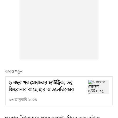
আরও পড়ুন
৬ বছর পর মোরাতার হ্যাটট্রিক, তবু
জিরোনার কাছে হার আতলেতিকোর
০৩ জানুয়ারি ২০২৪