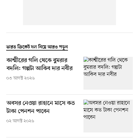
ভারত ক্রিকেট দল নিয়ে আরও পড়ুন
কাশ্মীরের গলি থেকে বুমরার
বদলি: গল্পটা আকিব দার নবীর
০৩ আগস্ট ২০২৬
অবসর নেওয়া রাহানে মাসে কত
টাকা পেনশন পাবেন
০২ আগস্ট ২০২৬