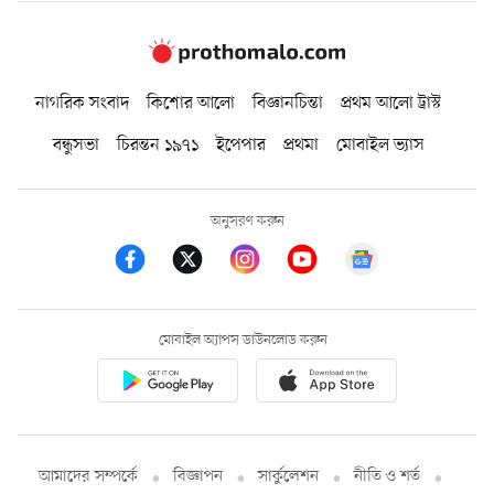
নাগরিক সংবাদ
কিশোর আলো
বিজ্ঞানচিন্তা
প্রথম আলো ট্রাস্ট
বন্ধুসভা
চিরন্তন ১৯৭১
ইপেপার
প্রথমা
মোবাইল ভ্যাস
অনুসরণ করুন
মোবাইল অ্যাপস ডাউনলোড করুন
আমাদের সম্পর্কে
বিজ্ঞাপন
সার্কুলেশন
নীতি ও শর্ত