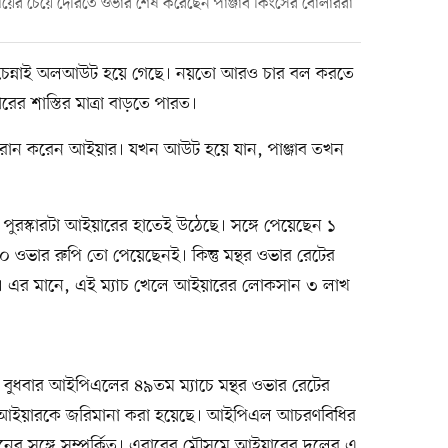
 সময়ের চেয়ে দেরিতে ওভার শেষ করেছেন পাঞ্জাব কিংসের বোলাররা
ই চেন্নাই অলআউট হয়ে গেছে। নয়তো আরও চার বল করতে
র শাস্তির মাত্রা বাড়তে পারত।
৭২ রান করেন আইয়ার। যখন আউট হয়ে যান, পাঞ্জাব তখন
পুরস্কারটা আইয়ারের হাতেই উঠেছে। সঙ্গে পেয়েছেন ১
০ ওভার রুপি তো পেয়েছেনই। কিন্তু মন্থর ওভার রেটের
ি। এর মানে, এই ম্যাচ খেলে আইয়ারের লোকসান ৩ লাখ
য়ে বুধবার আইপিএলের ৪৯তম ম্যাচে মন্থর ওভার রেটের
য়াস আইয়ারকে জরিমানা করা হয়েছে। আইপিএল আচরণবিধির
ঘনের সঙ্গে সম্পর্কিত। এবারের মৌসুমে আইয়ারের দলের এ