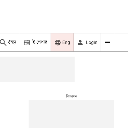
খুঁজুন
ই-পেপার
Login
Eng