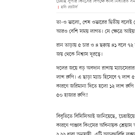
চেন্নাই সুপার কিংসের বিপক্ষে কাল নির্ধারিত
ছবি: রয়টার্স
তা–ও ভালো, শেষ ওভারের দ্বিতীয় বলে
আরও বেশি সময় লাগত। সে ক্ষেত্রে আইয়ারে
রান তাড়ায় ৫ চার ও ৪ ছক্কায় ৪১ বলে 
জয় থেকে নিশ্বাস দূরত্বে।
দলের জয়ে বড় অবদান রাখায় ম্যাচসেরার 
লাখ রুপি। এ ছাড়া ম্যাচ হিসেবে ৭ লাখ ৫
কারণে জরিমানা দিতে হলো ১২ লাখ রুপ
৫০ হাজার রুপি!
বিবৃতিতে বিসিসিআই জানিয়েছে, ‘চেন্নাই
কারণে পাঞ্জাব কিংসের অধিনায়ক শ্রে
২.২২ ধারা অনুযায়ী, এটি আচরণবিধি লঙ্