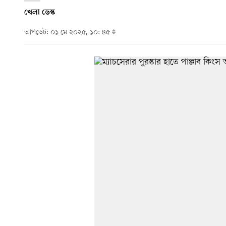
খেলা ডেস্ক
আপডেট: ০১ মে ২০২৫, ১০: ৪৫