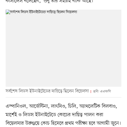
কাসালেস বলেছেন, ‘শুধু তার সইটাই বাকি আছে।’
সর্বশেষ লিডস ইউনাইটেডের দায়িত্বে ছিলেন বিয়েলসা
ছবি: এএফপি
এস্পানিওল, আর্জেন্টিনা, লাৎসিও, চিলি, অ্যাথলেটিক বিলবাও,
মার্শেই ও লিডস ইউনাইটেডে কোচের দায়িত্ব পালন করা
বিয়েলসার উরুগুয়ে কোচ হিসেবে প্রথম পরীক্ষা হবে আগামী জুনে।