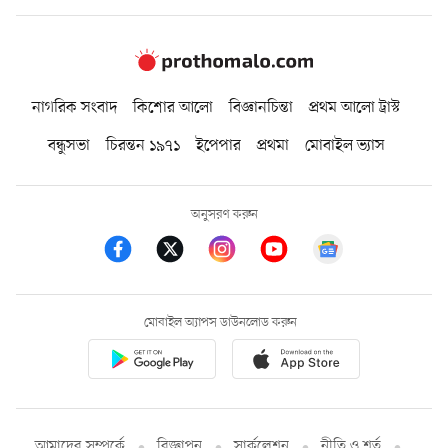
নাগরিক সংবাদ
কিশোর আলো
বিজ্ঞানচিন্তা
প্রথম আলো ট্রাস্ট
বন্ধুসভা
চিরন্তন ১৯৭১
ইপেপার
প্রথমা
মোবাইল ভ্যাস
অনুসরণ করুন
মোবাইল অ্যাপস ডাউনলোড করুন
আমাদের সম্পর্কে
বিজ্ঞাপন
সার্কুলেশন
নীতি ও শর্ত