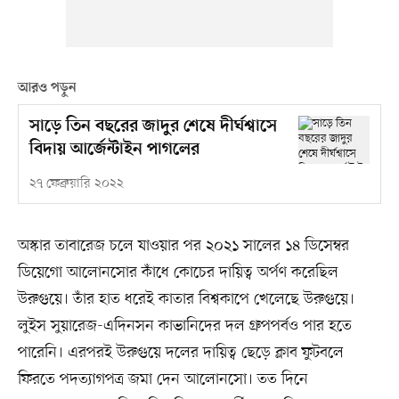
আরও পড়ুন
সাড়ে তিন বছরের জাদুর শেষে দীর্ঘশ্বাসে
বিদায় আর্জেন্টাইন পাগলের
২৭ ফেব্রুয়ারি ২০২২
অস্কার তাবারেজ চলে যাওয়ার পর ২০২১ সালের ১৪ ডিসেম্বর
ডিয়েগো আলোনসোর কাঁধে কোচের দায়িত্ব অর্পণ করেছিল
উরুগুয়ে। তাঁর হাত ধরেই কাতার বিশ্বকাপে খেলেছে উরুগুয়ে।
লুইস সুয়ারেজ-এদিনসন কাভানিদের দল গ্রুপপর্বও পার হতে
পারেনি। এরপরই উরুগুয়ে দলের দায়িত্ব ছেড়ে ক্লাব ফুটবলে
ফিরতে পদত্যাগপত্র জমা দেন আলোনসো। তত দিনে