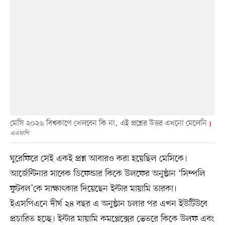
মেসি ২০২৬ বিশ্বকাপে খেলবেন কি না, এই প্রশ্নের উত্তর এখনো মেলেনি
এএফপি
ঘুরেফিরে সেই একই প্রশ্ন আবারও করা হয়েছিল মেসিকে।
আর্জেন্টিনার সাবেক ডিফেন্ডার কিকে উলফের অনুষ্ঠান ‘সিম্পলি
ফুটবল’কে সাক্ষাৎকার দিয়েছেন ইন্টার মায়ামি তারকা।
ইএসপিএনে দীর্ঘ ২৪ বছর এ অনুষ্ঠান চলার পর এখন ইউটিউবে
প্রচারিত হচ্ছে। ইন্টার মায়ামি কমপ্লেক্সের ভেতরে কিকে উলফ এবং