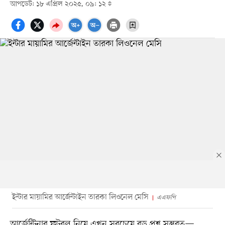
আপডেট: ১৮ এপ্রিল ২০২৫, ০৯: ১২
ইন্টার মায়ামির আর্জেন্টাইন তারকা লিওনেল মেসি
এএফপি
আর্জেন্টিনার ফুটবল নিয়ে এখন সবচেয়ে বড় প্রশ্ন সম্ভবত—