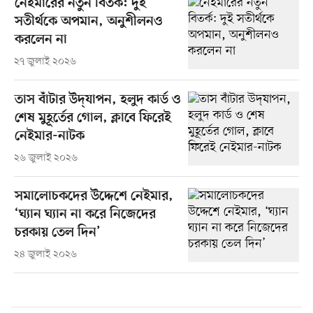
নেইমারের নতুন বিতর্ক: দুই
সতীর্থকে অপমান, অনুশীলনও
করলেন না
২৭ জুলাই ২০২৬
তাস বাঁটার উদ্‌যাপন, হলুদ কার্ড ও
শেষ মুহূর্তের গোল, ক্লাবে ফিরেই
নেইমার-নাটক
২৬ জুলাই ২০২৬
সমালোচকদের উদ্দেশে নেইমার,
‘ঘ্যান ঘ্যান না করে নিজেদের
চরকায় তেল দিন’
২৪ জুলাই ২০২৬