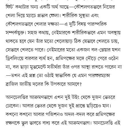
ফিট’ কথাটার অন্য একটি অর্থ আছে—কৌশলগতভাবে নিজের
খেলা দিয়ে ম্যাচে প্রভাব ফেলা। শারীরিক সুস্থতা এবং
কৌশলগতভাবে খেলার দক্ষতা—এ দুটি বিষয় পারস্পরিক
সম্পর্কযুক্ত। সহজ কথায়, নেইমারকে শারীরিকভাবে এমন অবস্থায়
থাকতে হবে যেন তাঁর মতো খেলোয়াড় ঠিক যেভাবে খেলতে চায়,
সেভাবে খেলতে পারে। নেইমারের মতো একজন বল-প্লেয়ার যখন
ড্রিবলিংয়ে বারবার ব্যর্থ হন, প্রতিপক্ষের সঙ্গে দৌড়ে পেরে ওঠেন
না, বল ছাড়া মুভমেন্টে সতীর্থরা তাঁর ওপর আস্থা রাখতে পারেন না
—তখন এই প্রশ্ন তো ওঠাই স্বাভাবিক যে এমন পারফরম্যান্স
ব্রাজিল জাতীয় দলের কি উপকারে আসবে?
আনচেলত্তির আক্রমণভাগে এখন দুই উইং থেকে দুজন ভেতরে
ঢোকেন। আবার ভেতর থেকে দুজন দুই প্রান্তে ছড়িয়েও যান।
কখনো কখনো আবার পজিশনও অদল-বদল করে প্রতিপক্ষের
রক্ষণকে ভুল ভাবতে বাধ্য করে এই আক্রমণভাগ। আনচেলত্তি এই