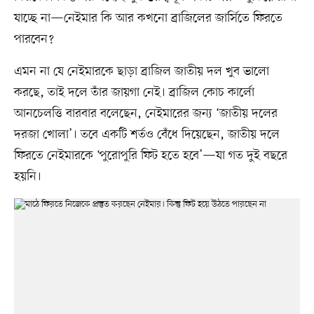
যাচ্ছে না—নেইমার কি আর কখনো ব্রাজিলের জার্সিতে ফিরতে
পারবেন?
এমন না যে নেইমারকে ছাড়া ব্রাজিল জাতীয় দল খুব ভালো
করছে, তাই দলে তাঁর জায়গা নেই। ব্রাজিল কোচ কার্লো
আনচেলত্তি বারবার বলেছেন, নেইমারের জন্য ‘জাতীয় দলের
দরজা খোলা’। তবে একটি শর্তও বেঁধে দিয়েছেন, জাতীয় দলে
ফিরতে নেইমারকে ‘পুরোপুরি ফিট হতে হবে’—যা গত দুই বছরে
হয়নি।