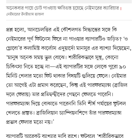
অনেকবার পায়ে চোট পাওয়ায় ক্ষতিগ্রস্ত হয়েছে নেইমারের ক্যারিয়ার
নেইমারের ইনস্টাগ্রাম হ্যান্ডল
প্রশ্ন হলো, আনচেলত্তির এই কৌশলগত সিদ্ধান্তের সঙ্গে কি
নেইমারের পূর্ণ ফিটনেস ফিরে না পাওয়ার ব্যাপারটিও জড়িত? ‘ও
গ্লোবো’র কলামিস্ট কার্লোস এদুয়ার্দো মানসুর এর ব্যাখ্যা দিয়েছেন,
‘মানুষ অনেক সময় ভুল বোঝে। শারীরিকভাবে সুস্থ, কোনো
চিকিৎসা নিতে হচ্ছে না—এই ব্যাপারটির সঙ্গে লোকে পুরো ৯০
মিনিট খেলার মতো ফিট থাকার বিষয়টি গুলিয়ে ফেলে। নেইমার
তো আগেই এটা প্রমাণ করেছেন, কিন্তু এই পারফরম্যান্স (ব্রাজিল
দলে ফেরায়) তার প্রতিদ্বন্দ্বীদের পেছনে ফেলতে পারেনি।
পারফরম্যান্স দিয়ে বোঝাতে পারেননি তিনি শীর্ষ পর্যায়ের ফুটবল
খেলতে প্রস্তুত। ব্রাজিলিয়ান চ্যাম্পিয়নশিপে তাঁর পারফরম্যান্স
প্রভাব ফেলার মতো নয়।’
ব্যাপারটি আরেকটু ব্যাখ্যার দাবি রাখে। ফুটবলে ‘শারীরিকভাবে