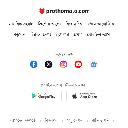
নাগরিক সংবাদ
কিশোর আলো
বিজ্ঞানচিন্তা
প্রথম আলো ট্রাস্ট
বন্ধুসভা
চিরন্তন ১৯৭১
ইপেপার
প্রথমা
মোবাইল ভ্যাস
অনুসরণ করুন
মোবাইল অ্যাপস ডাউনলোড করুন
আমাদের সম্পর্কে
বিজ্ঞাপন
সার্কুলেশন
নীতি ও শর্ত