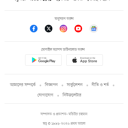
অনুসরণ করুন
মোবাইল অ্যাপস ডাউনলোড করুন
আমাদের সম্পর্কে
বিজ্ঞাপন
সার্কুলেশন
নীতি ও শর্ত
যোগাযোগ
নিউজলেটার
সম্পাদক ও প্রকাশক: মতিউর রহমান
স্বত্ব © ১৯৯৮-২০২৬ প্রথম আলো