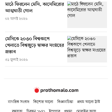
মাঠে ফিরলেন মেসি, কাসেমিরোর
আত্মঘাতী গোল
০২ আগস্ট ২০২৬
মেসিকে ২০৩০ বিশ্বকাপে
খেলাতে বিশ্বজুড়ে স্বাক্ষর সংগ্রহের
প্রস্তাব
৩১ জুলাই ২০২৬
নাগরিক সংবাদ
কিশোর আলো
বিজ্ঞানচিন্তা
প্রথম আলো ট্রাস্ট
বন্ধুসভা
চিরন্তন ১৯৭১
ইপেপার
প্রথমা
মোবাইল ভ্যাস