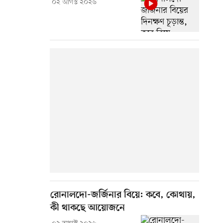
০২ আগস্ট ২০২৬
রোনালদো-জর্জিনার বিয়ে: কবে, কোথায়,
কী থাকছে আয়োজনে