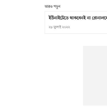
আরও পড়ুন
ইউনাইটেডে থাকবেনই না রোনাল
২৮ জুলাই ২০২২