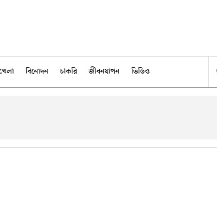
খেলা
বিনোদন
চাকরি
জীবনযাপন
ভিডিও