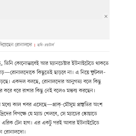
 দিয়েছেন রোনালদো
ছবি: রয়টার্স
ে, তিনি কোনোভাবেই আর ম্যানচেস্টার ইউনাইটেডে থাকতে
অনড়—রোনালদোকে কিছুতেই ছাড়বে না। এ নিয়ে ফুটবল–
ে পড়েছে। একদল বলছে, রোনালদোর আনুগত্য বলে কিছু
রে ধরে রাখার কিছু নেই বলেও মন্তব্য করছেন।
্যে কাল খবর এসেছে—প্রাক্-মৌসুম প্রস্তুতির অংশ
র বিপক্ষে যে ম্যাচ খেলবে, সে ম্যাচের স্কোয়াডে
 এরিক টেন হাগ। এর একটু পরই আবার ইউনাইটেডে
ছেন রোনালদো।