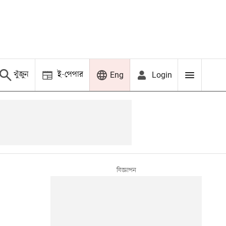
খুঁজুন
ই-পেপার
Login
Eng