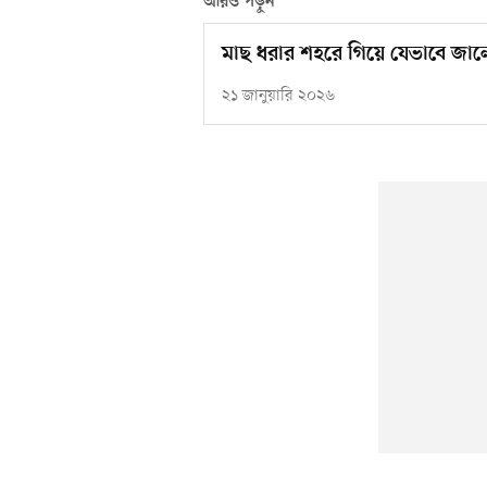
আরও পড়ুন
মাছ ধরার শহরে গিয়ে যেভাবে জা
২১ জানুয়ারি ২০২৬