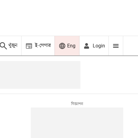
খুঁজুন
ই-পেপার
Login
Eng