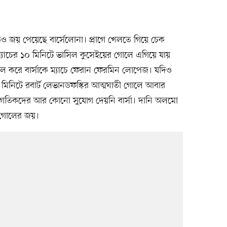
 পড়েও জয় পেয়েছে বার্সেলোনা। প্রাগে খেলতে গিয়ে চেক
কে। ম্যাচের ১০ মিনিটে ভাসিল কুসেইয়ের গোলে এগিয়ে যায়
 করে বার্সাকে ম্যাচে ফেরান ফেরমিন লোপেজ। যদিও
৪ মিনিটে রবার্ট লেভানডফস্কির আত্মঘাতী গোলে আবার
স্বাগতিকদের আর কোনো সুযোগ দেয়নি বার্সা। দানি অলমো
 গোলের জয়।