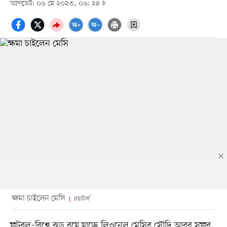
আপডেট: ০৬ মে ২০২৩, ০৬: ২৪
ক্ষমা চাইলেন মেসি
রয়টার্স
ফুটবল–বিশ্বে ঝড় বয়ে যাচ্ছে লিওনেল মেসির সৌদি আরব সফর