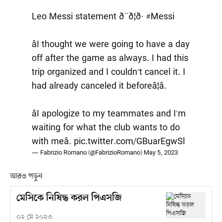
Leo Messi statement ð¨ð¦ð·
#Messi
âI thought we were going to have a day
off after the game as always. I had this
trip organized and I couldn't cancel it. I
had already canceled it beforeâ¦â.
âI apologize to my teammates and I'm
waiting for what the club wants to do
with meâ.
pic.twitter.com/GBuarEgwSl
— Fabrizio Romano (@FabrizioRomano)
May 5, 2023
আরও পড়ুন
মেসিকে নিষিদ্ধ করল পিএসজি
০২ মে ২০২৩