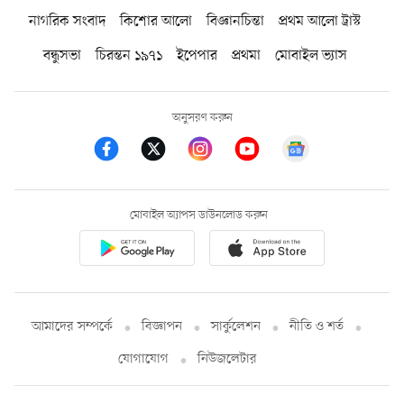
নাগরিক সংবাদ
কিশোর আলো
বিজ্ঞানচিন্তা
প্রথম আলো ট্রাস্ট
বন্ধুসভা
চিরন্তন ১৯৭১
ইপেপার
প্রথমা
মোবাইল ভ্যাস
অনুসরণ করুন
মোবাইল অ্যাপস ডাউনলোড করুন
আমাদের সম্পর্কে
বিজ্ঞাপন
সার্কুলেশন
নীতি ও শর্ত
যোগাযোগ
নিউজলেটার