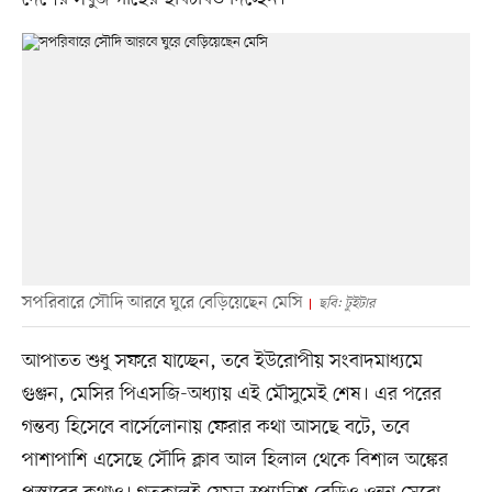
সপরিবারে সৌদি আরবে ঘুরে বেড়িয়েছেন মেসি
ছবি: টুইটার
আপাতত শুধু সফরে যাচ্ছেন, তবে ইউরোপীয় সংবাদমাধ্যমে
গুঞ্জন, মেসির পিএসজি-অধ্যায় এই মৌসুমেই শেষ। এর পরের
গন্তব্য হিসেবে বার্সেলোনায় ফেরার কথা আসছে বটে, তবে
পাশাপাশি এসেছে সৌদি ক্লাব আল হিলাল থেকে বিশাল অঙ্কের