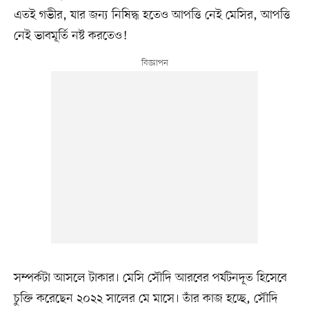
এতই গভীর, যার জন্য নিষিদ্ধ হতেও আপত্তি নেই মেসির, আপত্তি
নেই ভাবমূর্তি নষ্ট করতেও!
সম্পর্কটা আসলে টাকার। মেসি সৌদি আরবের পর্যটনদূত হিসেবে
চুক্তি করেছেন ২০২২ সালের মে মাসে। তাঁর কাজ হচ্ছে, সৌদি