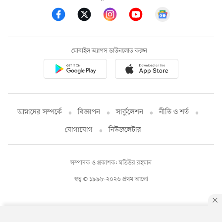
মোবাইল অ্যাপস ডাউনলোড করুন
আমাদের সম্পর্কে
বিজ্ঞাপন
সার্কুলেশন
নীতি ও শর্ত
যোগাযোগ
নিউজলেটার
সম্পাদক ও প্রকাশক: মতিউর রহমান
স্বত্ব © ১৯৯৮-২০২৬ প্রথম আলো