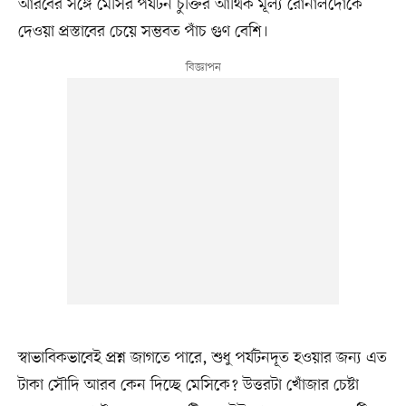
আরবের সঙ্গে মেসির পর্যটন চুক্তির আর্থিক মূল্য রোনালদোকে
দেওয়া প্রস্তাবের চেয়ে সম্ভবত পাঁচ গুণ বেশি।
স্বাভাবিকভাবেই প্রশ্ন জাগতে পারে, শুধু পর্যটনদূত হওয়ার জন্য এত
টাকা সৌদি আরব কেন দিচ্ছে মেসিকে? উত্তরটা খোঁজার চেষ্টা