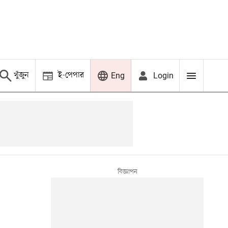
খুঁজুন
ই-পেপার
Login
Eng