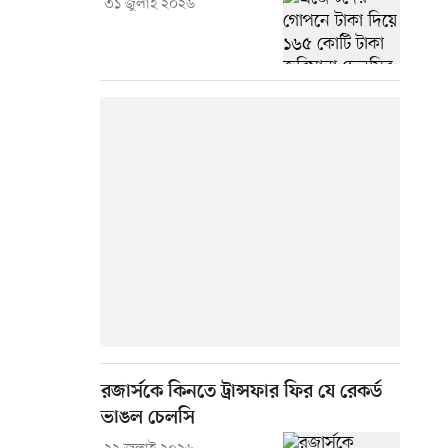
৩১ জুলাই ২০২৬
রজার্সকে কিনতে ট্রান্সফার ফির যে রেকর্ড
ভাঙল চেলসি