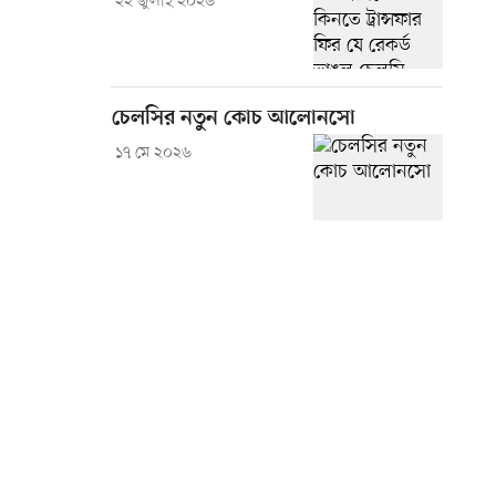
২২ জুলাই ২০২৬
চেলসির নতুন কোচ আলোনসো
১৭ মে ২০২৬