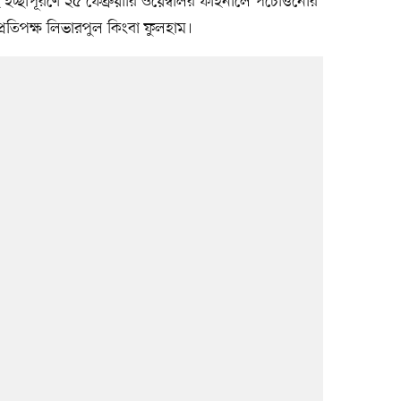
্ছাপূরণে ২৫ ফেব্রুয়ারি ওয়েম্বলির ফাইনালে পচেত্তিনোর
রতিপক্ষ লিভারপুল কিংবা ফুলহাম।