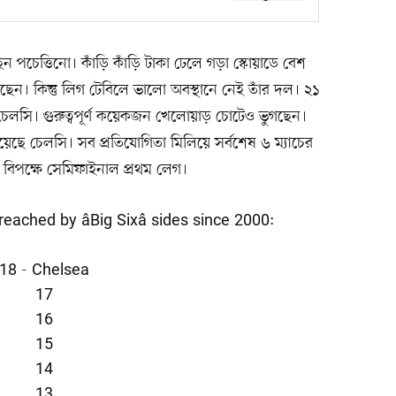
 পচেত্তিনো। কাঁড়ি কাঁড়ি টাকা ঢেলে গড়া স্কোয়াডে বেশ
। কিন্তু লিগ টেবিলে ভালো অবস্থানে নেই তাঁর দল। ২১
 চেলসি। গুরুত্বপূর্ণ কয়েকজন খেলোয়াড় চোটেও ভুগছেন।
য়েছে চেলসি। সব প্রতিযোগিতা মিলিয়ে সর্বশেষ ৬ ম্যাচের
বিপক্ষে সেমিফাইনাল প্রথম লেগ।
ached by âBig Sixâ sides since 2000:
18 - Chelsea
17
16
15
14
13