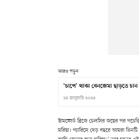
আরও পড়ুন
‘চাপে’ থাকা বেনজেমা ছাড়তে চা
২৪ জানুয়ারি ২০২৪
স্টামফোর্ড ব্রিজে চেলসির জয়ের পর পচ
মরিয়া। প্যারিসে দেড় বছরে আমরা তিনট