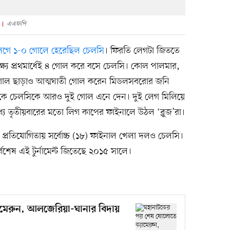
এএফপি
েগে ১-০ গোলে হেরেছিল চেলসি
। ফিরতি লেগটা জিততে
ষ্যে প্রথমার্ধেই ৪ গোল করে বসে চেলসি। কোল পালমার,
ির গোল ছাড়াও আত্মঘাতী গোল করেন মিডলসবরোর জনি
ুকে চেলসিকে আরও দুই গোল এনে দেন। দুই লেগ মিলিয়ে
যে তৃতীয়বারের মতো লিগ কাপের ফাইনালে উঠল ‘ব্লুজ’রা।
 প্রতিযোগিতায় সর্বোচ্চ (১৮) ফাইনাল খেলা দলও চেলসি।
্বশেষ এই টুর্নামেন্ট জিতেছে ২০১৫ সালে।
মেরুন, আলজেরিয়া-ঘানার বিদায়