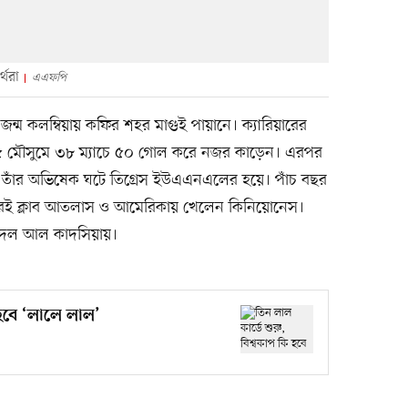
্থরা
এএফপি
র জন্ম কলম্বিয়ায় কফির শহর মাগুই পায়ানে। ক্যারিয়ারের
১৫ মৌসুমে ৩৮ ম্যাচে ৫০ গোল করে নজর কাড়েন। এরপর
ে তাঁর অভিষেক ঘটে তিগ্রেস ইউএএনএলের হয়ে। পাঁচ বছর
েরই ক্লাব আতলাস ও আমেরিকায় খেলেন কিনিয়োনেস।
র দল আল কাদসিয়ায়।
 হবে ‘লালে লাল’