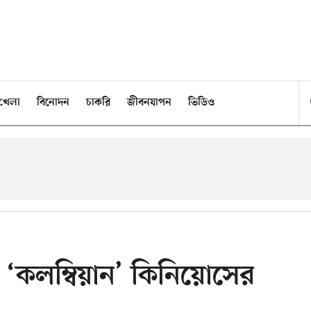
খেলা
বিনোদন
চাকরি
জীবনযাপন
ভিডিও
‘কলম্বিয়ান’ কিনিয়োসের