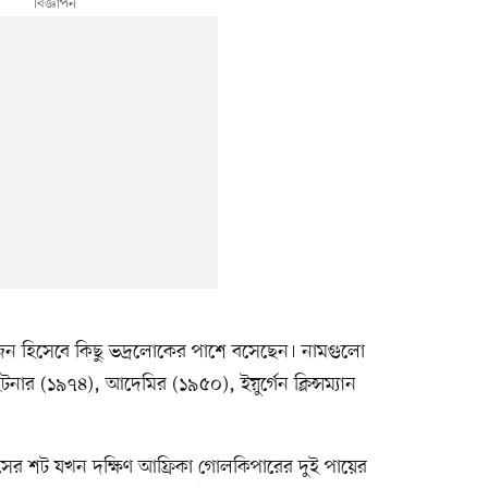
জন হিসেবে কিছু ভদ্রলোকের পাশে বসেছেন। নামগুলো
র (১৯৭৪), আদেমির (১৯৫০), ইয়ুর্গেন ক্লিন্সম্যান
সের শট যখন দক্ষিণ আফ্রিকা গোলকিপারের দুই পায়ের