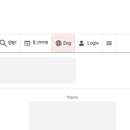
খুঁজুন
ই-পেপার
Login
Eng