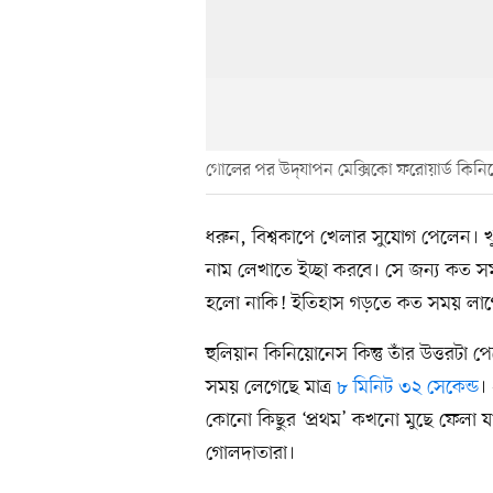
গোলের পর উদ্‌যাপন মেক্সিকো ফরোয়ার্ড কিন
ধরুন, বিশ্বকাপে খেলার সুযোগ পেলেন। খু
নাম লেখাতে ইচ্ছা করবে। সে জন্য কত সময় ল
হলো নাকি! ইতিহাস গড়তে কত সময় লাগ
হুলিয়ান কিনিয়োনেস কিন্তু তাঁর উত্তরটা
সময় লেগেছে মাত্র
৮ মিনিট ৩২ সেকেন্ড
।
কোনো কিছুর ‘প্রথম’ কখনো মুছে ফেলা যা
গোলদাতারা।