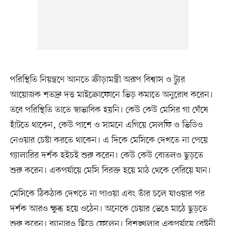
পরিস্থিতি নিয়ন্ত্রণে আনতে ক্রীড়ামন্ত্রী অরূপ বিশ্বাস ও ট্যুর
আয়োজক শতদ্রু দত্ত মাইক্রোফোনে ভিড় কমাতে অনুরোধ করেন।
তবে পরিস্থিতি তাতে স্বাভাবিক হয়নি। কেউ কেউ মেসির গা ঘেঁষে
হাঁটতে থাকেন, কেউ পাশে ও সামনে এগিয়ে সেলফি ও ভিডিও
নেওয়ার চেষ্টা করতে থাকেন। এ দিকে মেসিকে দেখতে না পেয়ে
গ্যালারির দর্শক হইচই শুরু করেন। কেউ কেউ বোতলও ছুড়তে
শুরু করেন। একপর্যায়ে মেসি বিরক্ত হয়ে মাঠ থেকে বেরিয়ে যান।
মেসিকে ঠিকঠাক দেখতে না পাওয়া এবং তাঁর চলে যাওয়ার পর
দর্শক আরও ক্ষুব্ধ হয়ে ওঠেন। অনেকে চেয়ার ভেঙে মাঠে ছুড়তে
শুরু করেন। ব্যানারও ছিঁড়ে ফেলেন। বিশৃঙ্খলার একপর্যায়ে বেষ্টনী