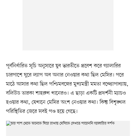
পূর্বনির্ধারিত সূচি অনুসারে যুব ভারতীতে প্রবেশ করে গ্যালারির
চারপাশে ঘুরে ল্যাপ অব অনার নেওয়ার কথা ছিল মেসির। পরে
মাঠে আসার কথা ছিল পশ্চিমবঙ্গের মুখ্যমন্ত্রী মমতা বন্দ্যোপাধ্যায়,
বলিউড তারকা শাহরুখ খানেরও। এ ছাড়া একটি প্রদর্শনী ম্যাচও
হওয়ার কথা, যেখানে মেসির অংশ নেওয়ার কথা। কিন্তু বিশৃঙ্খল
পরিস্থিতির জেরে সবই পণ্ড হয়ে গেছে।