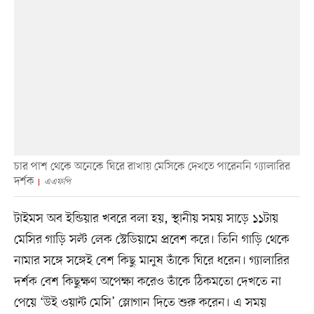
চার পাশ থেকে অনেকে ঘিরে রাখায় মেসিকে দেখতে পারেননি গ্যালারির
দর্শক
এএফপি
টাইমস অব ইন্ডিয়ার খবরে বলা হয়, স্থানীয় সময় সাড়ে ১১টায়
মেসির গাড়ি সল্ট লেক স্টেডিয়ামে প্রবেশ করে। তিনি গাড়ি থেকে
নামার সঙ্গে সঙ্গেই বেশ কিছু মানুষ তাঁকে ঘিরে ধরেন। গ্যালারির
দর্শক বেশ কিছুক্ষণ অপেক্ষা করেও তাঁকে ঠিকমতো দেখতে না
পেয়ে ‘উই ওয়ান্ট মেসি’ স্লোগান দিতে শুরু করেন। এ সময়