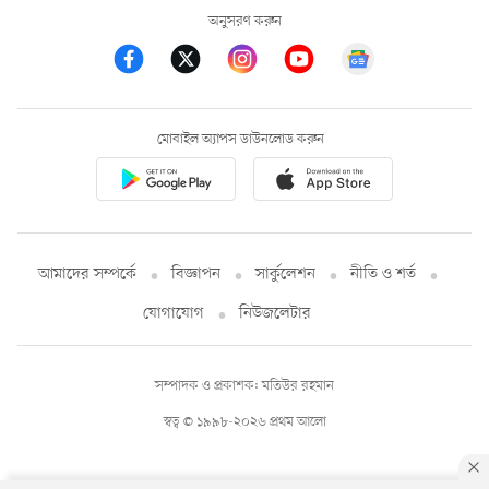
অনুসরণ করুন
মোবাইল অ্যাপস ডাউনলোড করুন
আমাদের সম্পর্কে
বিজ্ঞাপন
সার্কুলেশন
নীতি ও শর্ত
যোগাযোগ
নিউজলেটার
সম্পাদক ও প্রকাশক: মতিউর রহমান
স্বত্ব © ১৯৯৮-২০২৬ প্রথম আলো