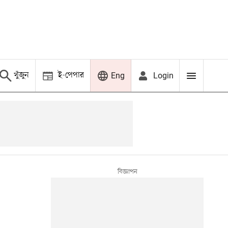
খুঁজুন
ই-পেপার
Login
Eng