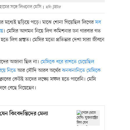
ামের সঙ্গে লিওনেল মেসি
ছবি: টুইটার
র মধ্যেই ছড়িয়ে পড়ে। মাঝে শোনা গিয়েছিল লিগের
সব
ায়
। মেসির আগমন নিয়ে লিগ কমিশনার ডন গারবার গত
গ্ধ হতে লিগ প্রস্তুত। মেসির মতো প্রতিভার দেখা সারা জীবনে
াঁদের অজানা ছিল না।
মেসিকে ধরে রাখতে চেয়েছিল
িয়ে নিতে
আর সৌদি আরব অর্থের
ঝনঝনানিতে মেসিকে
ন ক্লাবের কেউই তাদের লক্ষ্যে সফল হতে পারেনি। মেসি
িসেবে বেছে নিয়েছেন।
গ যেন কিংবদন্তিদের মেলা