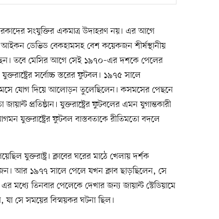
রকাদের সংযুক্তির একমাত্র উদাহরণ নয়। এর আগে
 আইকন ডেভিড বেকহামসহ বেশ কয়েকজন শীর্ষস্থানীয়
ে গেছেন। তবে মেসির আগে সেই ১৯৭০–এর দশকে পেলের
তরাষ্ট্রের সর্বোচ্চ স্তরের ফুটবল। ১৯৭৫ সালে
্ক কসমসে যোগ দিয়ে আলোড়ন তুলেছিলেন। কসমসের পেছনে
ন্ট প্রতিষ্ঠান। যুক্তরাষ্ট্রের ফুটবলের এমন যুগান্তকারী
ন যুক্তরাষ্ট্রের ফুটবল বাস্তবতাকে রীতিমতো বদলে
ল যুক্তরাষ্ট্র। ক্লাবের ঘরের মাঠে খেলায় দর্শক
 জন। আর ১৯৭৭ সালে পেলে যখন ক্লাব ছাড়ছিলেন, সে
 এর মধ্যে তিনবার পেলেকে দেখার জন্য জায়ান্ট স্টেডিয়ামে
ে, যা সে সময়ের বিস্ময়কর ঘটনা ছিল।