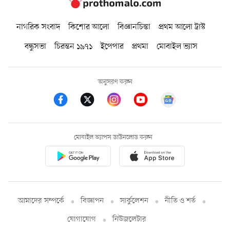
নাগরিক সংবাদ
কিশোর আলো
বিজ্ঞানচিন্তা
প্রথম আলো ট্রাস্ট
বন্ধুসভা
চিরন্তন ১৯৭১
ইপেপার
প্রথমা
মোবাইল ভ্যাস
অনুসরণ করুন
মোবাইল অ্যাপস ডাউনলোড করুন
আমাদের সম্পর্কে
বিজ্ঞাপন
সার্কুলেশন
নীতি ও শর্ত
যোগাযোগ
নিউজলেটার