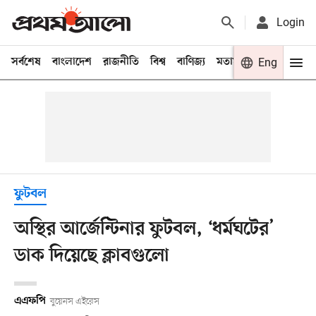
Login
সর্বশেষ
বাংলাদেশ
রাজনীতি
বিশ্ব
বাণিজ্য
মতামত
খেলা
Eng
বিনো
ফুটবল
অস্থির আর্জেন্টিনার ফুটবল, ‘ধর্মঘটের’
ডাক দিয়েছে ক্লাবগুলো
এএফপি
বুয়েনস এইরেস