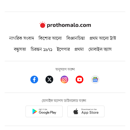
নাগরিক সংবাদ
কিশোর আলো
বিজ্ঞানচিন্তা
প্রথম আলো ট্রাস্ট
বন্ধুসভা
চিরন্তন ১৯৭১
ইপেপার
প্রথমা
মোবাইল ভ্যাস
অনুসরণ করুন
মোবাইল অ্যাপস ডাউনলোড করুন