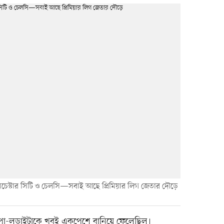
ানচেস্টার সিটি ও চেলসি—সবাই আছে প্রিমিয়ার লিগ জেতার দৌড়ে
রোপা-লড়াইটাকে খুবই একপেশে বানিয়ে ফেলেছিল।