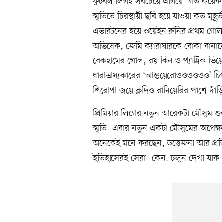
ফুটবল লিগই সবচেয়ে এগিয়ে। গত কয়েক দ
স্মৃতিতে চিরস্থায়ী ছবি হয়ে যাওয়া কত মুহূর্
এভারটনের হয়ে ওয়েইন রুনির প্রথম গোল, 
অভিষেক, জেমি ক্যারাঘারকে বোকা বানা
বেকহামের গোল, রয় কিন ও প্যাট্রিক ভিয়ে
ধারাভাষ্যকারের ‘আগুয়েরোওওওওওও’ চি
শিরোপা জয়ে ক্লদিও রানিয়েরির পাশে দাঁড়
প্রিমিয়ার লিগের নতুন আরেকটা মৌসুম শ
স্মৃতি। এবার নতুন একটা মৌসুমের অপেক্ষ
অনেকেই মনে করছেন, উত্তেজনা আর প্রতিদ্
ইতিহাসেরই সেরা। কেন, চলুন দেখা যা