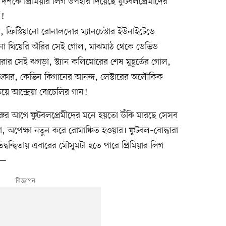
শকে প্রিমিয়ার লিগ উপহার দিয়েছে ফুটবলপ্রেমীদের
ত!
ক্রিস্টিয়ানো রোনালদোর ম্যানচেস্টার ইউনাইটেডে
নো থিয়েরি অঁরির সেই গোল, মাঝমাঠ থেকে ডেভিড
রার সেই ঝগড়া, স্ট্যান কলিমোরের শেষ মুহূর্তের গোল,
ৎকার, কেভিন কিগানের আনন্দ, লেস্টারের অলৌকিক
িয়ে আন্দ্রেয়া বোচেলির গান!
ুরুর আগে ফুটবলপ্রেমীদের মনে হয়তো উঁকি মারছে সেসব
া, অপেক্ষা নতুন করে রোমাঞ্চিত হওয়ার। ফুটবল–বোদ্ধারা
বন্দ্বিতায় এবারের মৌসুমটা হতে পারে প্রিমিয়ার লিগ
ক—