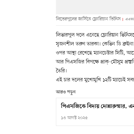
লিভেরপুলের জার্সিতে ফ্লোরিয়ান ভির্টৎস
এএফ
লিভারপুল দলে এনেছে ফ্লোরিয়ান ভির্টৎ
সৃজনশীল তরুণ তারকা। কেভিন ডি ব্রুইনা
ওপর আস্থা রেখেছে ম্যানচেস্টার সিটি, আর্
আর পিএসজির বিপক্ষে প্রাক্‌-মৌসুম প্রস্
তৈরি।
এই চার দলের মুখোমুখি ১২টি ম্যাচেই সব
আরও পড়ুন
পিএসজিকে বিদায় দোন্নারুম্মার,
১৩ আগস্ট ২০২৫