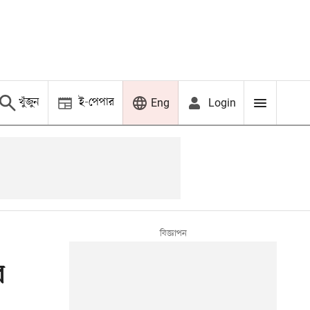
খুঁজুন
ই-পেপার
Login
Eng
র