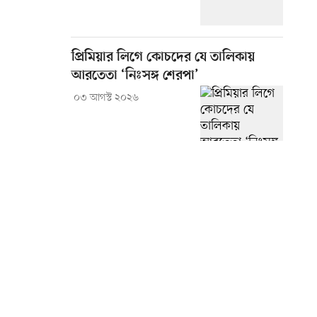
প্রিমিয়ার লিগে কোচদের যে তালিকায়
আরতেতা ‘নিঃসঙ্গ শেরপা’
০৩ আগস্ট ২০২৬