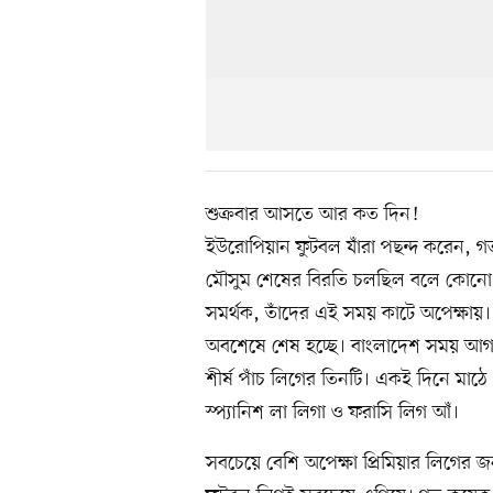
শুক্রবার আসতে আর কত দিন!
ইউরোপিয়ান ফুটবল যাঁরা পছন্দ করেন, গ
মৌসুম শেষের বিরতি চলছিল বলে কোনো খে
সমর্থক, তাঁদের এই সময় কাটে অপেক্ষায়।
অবশেষে শেষ হচ্ছে। বাংলাদেশ সময় আগাম
শীর্ষ পাঁচ লিগের তিনটি। একই দিনে মাঠ
স্প্যানিশ লা লিগা ও ফরাসি লিগ আঁ।
সবচেয়ে বেশি অপেক্ষা প্রিমিয়ার লিগের জন্