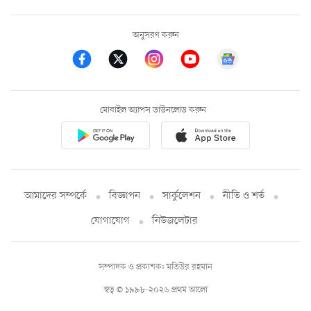
অনুসরণ করুন
মোবাইল অ্যাপস ডাউনলোড করুন
আমাদের সম্পর্কে
বিজ্ঞাপন
সার্কুলেশন
নীতি ও শর্ত
যোগাযোগ
নিউজলেটার
সম্পাদক ও প্রকাশক: মতিউর রহমান
স্বত্ব © ১৯৯৮-২০২৬ প্রথম আলো