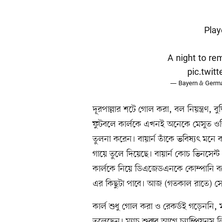
Play
A night to re
pic.twi
— Bayern & Germ
দূরপাল্লার শটে গোল করা, বল নিয়ন্ত্রণ, 
ফুটবলে কার্লকে এখনই অনেকে মেসুত ওজিল
তুলনা করেন। বায়ার্ন তাঁকে ভবিষ্যৎ মনে
গায়ে তুলে দিয়েছে। বায়ার্ন কোচ ভিনসেন্
কার্লকে নিয়ে ডিএজেডএনকে কোম্পানি বল
এর কিছুটা পাবে। আজ (গতকাল রাতে) স
কার্ল শুধু গোল করা ও রেকর্ডই গড়েননি, 
তুলেছেন। ম্যাচ শুরুর আগে চ্যাম্পিয়নস