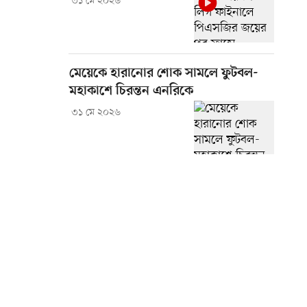
৩১ মে ২০২৬
মেয়েকে হারানোর শোক সামলে ফুটবল-
মহাকাশে চিরন্তন এনরিকে
৩১ মে ২০২৬