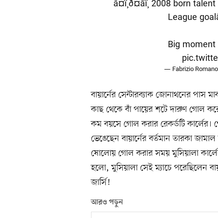
â¤ï¸ð¤â­ï¸ 2008 born ta
League goalâ
Big moment fo
pic.twi
— Fabrizio Romano
বায়ার্নের সেন্টারব্যাক জোনাথনের পাস মা
কাছ থেকে বাঁ পায়ের শটে দারুণ গোল করেন
কম বয়সে গোল করার রেকর্ডটি কার্লের।
ভেঙেছেন বায়ার্নের বর্তমান তারকা জামা
ষোলোয় গোল করার সময় মুসিয়ালা কার্লের
হলো, মুসিয়ালা সেই ম্যাচে পরেছিলেন বায়ার
জার্সি!
আরও পড়ুন