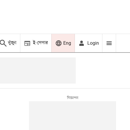
খুঁজুন
ই-পেপার
Login
Eng