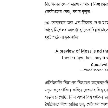
বিচ সকার খেলা দারুণ ব্যাপার। কিন্তু সে
(সর্বকালের সেরা) বনাম কুকুর।’
১৫ সেকেন্ডের অন্য এক টিজারে দেখা যা
কাছে মিশেলব আলট্রা ব্র্যান্ডের বিয়ার 
ফুটে ওঠে লাজুক হাসি।
A preview of Messi's ad tha
these days, he'll say a
ð
pic.tw
— World Soccer Tal
প্রতিষ্ঠানটির বিজ্ঞাপন বিভাগের সহসভাপতি
নতুন করে পরিচয় করিয়ে দেওয়ার কিছু ন
প্রভাব দেখেছি, তিনি এখন বিশ্ব ফুটবল 
শৈল্পিকতা নিয়ে হাজির হন, সেটা সব পে