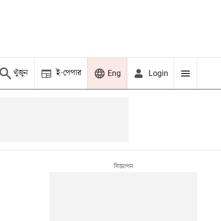
খুঁজুন
ই-পেপার
Login
Eng