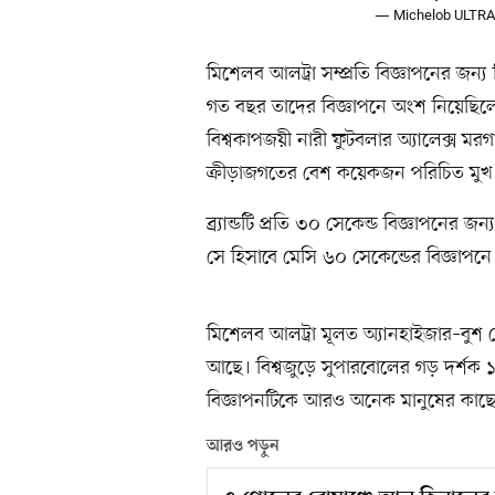
— Michelob ULTRA
মিশেলব আলট্রা সম্প্রতি বিজ্ঞাপনের জন্
গত বছর তাদের বিজ্ঞাপনে অংশ নিয়েছিলেন 
বিশ্বকাপজয়ী নারী ফুটবলার অ্যালেক্স মরগ
ক্রীড়াজগতের বেশ কয়েকজন পরিচিত মুখ
ব্র্যান্ডটি প্রতি ৩০ সেকেন্ড বিজ্ঞাপন
সে হিসাবে মেসি ৬০ সেকেন্ডের বিজ্ঞাপনে 
মিশেলব আলট্রা মূলত অ্যানহাইজার–বুশ কো
আছে। বিশ্বজুড়ে সুপারবোলের গড় দর্শক ১
বিজ্ঞাপনটিকে আরও অনেক মানুষের কাছে 
আরও পড়ুন