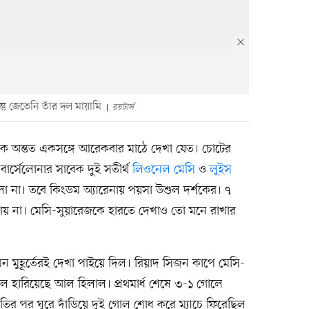
তু জেতেনি তাঁর দল মায়ামি
রয়টার্স
্ন’কে অন্তত একসঙ্গে আরেকবার মাঠে দেখা যেত। চোটের
ার্সেলোনার সাবেক দুই সতীর্থ
লিওনেল মেসি
ও
লুইস
 হলো না। তবে কিংডম অ্যারেনায় পয়সা উশুল দর্শকের। ৭
ায় না। মেসি-সুয়ারেজকে হারতে দেখাও তো মনে রাখার
মুহূর্তেরই দেখা পাইয়ে দিল। রিয়াদ সিজন কাপে মেসি-
লে হারিয়েছে আল হিলাল। প্রথমার্ধ শেষে ৩-১ গোলে
রতির পর ঘুরে দাঁড়িয়ে দুই গোল শোধ করে ম্যাচে ফিরেছিল