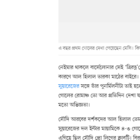
এ বছর প্রথম গোলের দেখা পেয়েছেন মেসি। কিন্
নেইমার থাকলে বার্সেলোনার সেই ‘ত্রিরত
কারণে আল হিলাল তারকা মাঠের বাইরে। ব
সুয়ারেজের
সঙ্গে তাঁর পুনর্মিলনীটা তাই
গোলের রোমাঞ্চ তো আর প্রতিদিন দেখা য
মতো অভিজ্ঞতা।
সৌদি আরবের দর্শকদের আল হিলাল তেমন 
সুয়ারেজের দল ইন্টার মায়ামিকে ৪-৩ গো
এগিয়ে ছিল সৌদি প্রো লিগের ক্লাবটি। বি