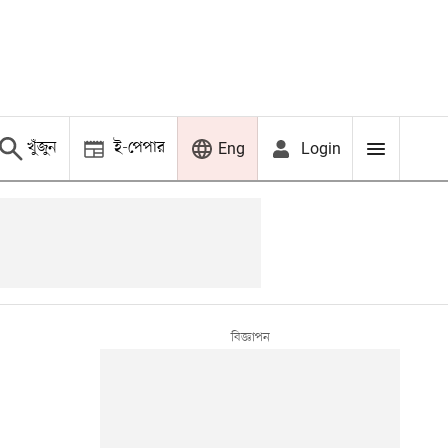
খুঁজুন
ই-পেপার
Login
Eng