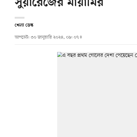
সুয়ারেজের মায়ামির
খেলা ডেস্ক
আপডেট: ৩০ জানুয়ারি ২০২৪, ০৮: ০৭