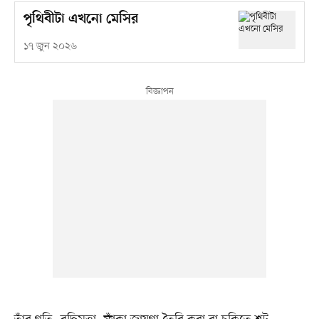
পৃথিবীটা এখনো মেসির
১৭ জুন ২০২৬