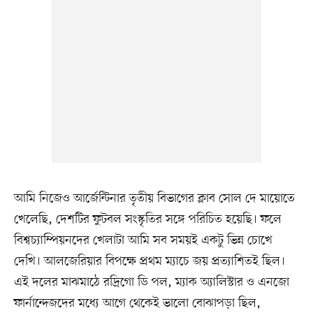
আমি নিজেও আর্জেন্টিনার তৃতীয় বিভাগের ক্লাব সোল দে মায়োতে
খেলেছি, দেশটির ফুটবল সংস্কৃতির সঙ্গে পরিচিত হয়েছি। ফলে
বিশ্বচ্যাম্পিয়নদের খেলাটা আমি সব সময়ই একটু ভিন্ন চোখে
দেখি। আলজেরিয়ার বিপক্ষে প্রথম ম্যাচে জয় প্রত্যাশিতই ছিল।
এই দলের মাঝমাঠে রদ্রিগো ডি পল, ম্যাক অ্যালিস্টার ও এনজো
ফার্নান্দেজদের মধ্যে আগে থেকেই ভালো বোঝাপড়া ছিল,