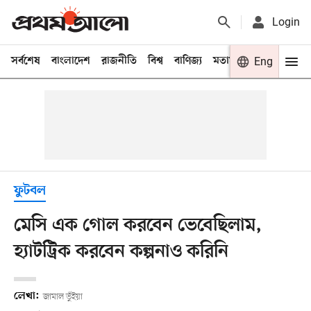
Login
সর্বশেষ
বাংলাদেশ
রাজনীতি
বিশ্ব
বাণিজ্য
মতামত
খেলা
Eng
বিনো
ফুটবল
মেসি এক গোল করবেন ভেবেছিলাম,
হ্যাটট্রিক করবেন কল্পনাও করিনি
লেখা:
জামাল ভুঁইয়া