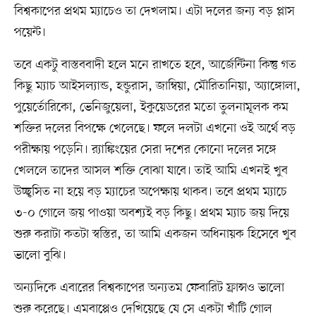
বিশ্বকাপের প্রথম ম্যাচেও তা দেখলাম। এটা দলের জন্য বড় প্লাস
পয়েন্ট।
তবে একটু বাস্তববাদী হলে মনে রাখতে হবে, আর্জেন্টিনা কিন্তু গত
কিছু ম্যাচ আইসল্যান্ড, হন্ডুরাস, জাম্বিয়া, মৌরিতানিয়া, অ্যাঙ্গোলা,
পুয়ের্তোরিকো, ভেনিজুয়েলা, ইকুয়েডরের মতো তুলনামূলক কম
শক্তির দলের বিপক্ষে খেলেছে। ফলে দলটা এখনো ওই অর্থে বড়
পরীক্ষায় পড়েনি। র‍্যাঙ্কিংয়ের সেরা দশের কোনো দলের সঙ্গে
খেললে তাদের আসল শক্তি বোঝা যাবে। তাই আমি এখনই খুব
উচ্ছ্বসিত না হয়ে বড় ম্যাচের অপেক্ষায় থাকব। তবে প্রথম ম্যাচে
৩-০ গোলে জয় পাওয়া অবশ্যই বড় কিছু। প্রথম ম্যাচ জয় দিয়ে
শুরু করাটা কতটা স্বস্তির, তা আমি একজন অধিনায়ক হিসেবে খুব
ভালো বুঝি।
অন্যদিকে এবারের বিশ্বকাপের অন্যতম ফেবারিট ফ্রান্সও ভালো
শুরু করেছে। এমবাপ্পেও দেখিয়েছে যে সে একটা খাঁটি গোল