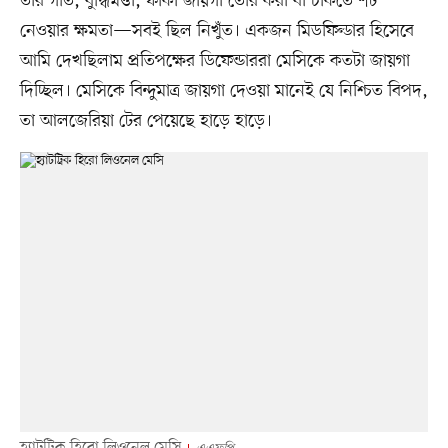
তাঁর গতি, বুদ্ধিমত্তা, ফাঁকা জায়গা তৈরি করা বা চকিতে শট
নেওয়ার ক্ষমতা—সবই ছিল নিখুঁত। একজন মিডফিল্ডার হিসেবে
আমি দেখছিলাম প্রতিপক্ষের ডিফেন্ডাররা মেসিকে কতটা জায়গা
দিচ্ছিল। মেসিকে বিন্দুমাত্র জায়গা দেওয়া মানেই যে নিশ্চিত বিপদ,
তা আলজেরিয়া টের পেয়েছে হাড়ে হাড়ে।
হ্যাটট্রিক হিরো লিওনেল মেসি