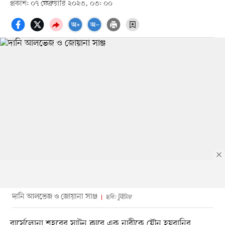
প্রকাশ: ০৭ ফেব্রুয়ারি ২০২৩, ০৩: ০০
দানি আলভেজ ও জোয়ানা সাঞ্জ
ছবি: টুইটার
বার্সেলোনা শহরের সাটন ক্লাবে এক নারীকে যৌন হয়রানির