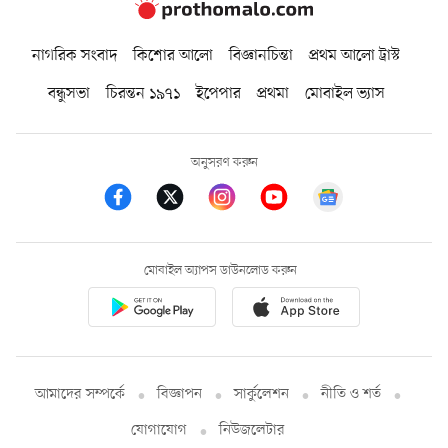
নাগরিক সংবাদ
কিশোর আলো
বিজ্ঞানচিন্তা
প্রথম আলো ট্রাস্ট
বন্ধুসভা
চিরন্তন ১৯৭১
ইপেপার
প্রথমা
মোবাইল ভ্যাস
অনুসরণ করুন
মোবাইল অ্যাপস ডাউনলোড করুন
আমাদের সম্পর্কে
বিজ্ঞাপন
সার্কুলেশন
নীতি ও শর্ত
যোগাযোগ
নিউজলেটার