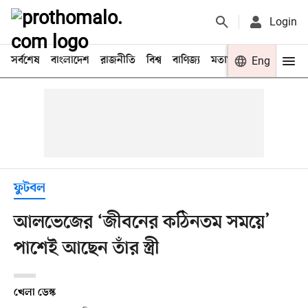
Login
সর্বশেষ
বাংলাদেশ
রাজনীতি
বিশ্ব
বাণিজ্য
মতামত
খেলা
Eng
বিনো
ফুটবল
আলভেজের ‘জীবনের কঠিনতম সময়ে’
পাশেই আছেন তাঁর স্ত্রী
খেলা ডেস্ক