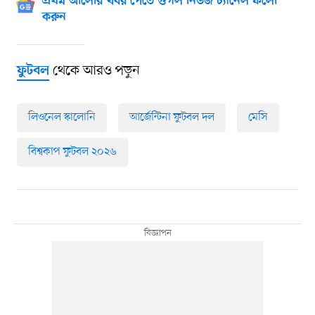
প্রথম আলোর খবর পেতে গুগল নিউজ চ্যানেল ফলো
করুন
থেকে আরও পড়ুন
ফুটবল
লিওনেল স্কালোনি
আর্জেন্টিনা ফুটবল দল
মেসি
বিশ্বকাপ ফুটবল ২০২৬