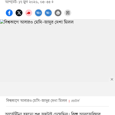
আপডেট: ১৭ জুন ২০২৬, ০৫: ৫৫
বিশ্বকাপে আবারও মেসি–জাদুর দেখা মিলল
রয়টার্স
আর্জেন্টিনা হয়তো শুধু জয়টাই চেয়েছিল। কিন্তু আলজেরিয়ার