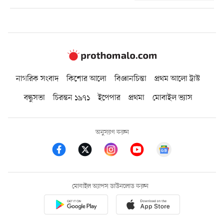
নাগরিক সংবাদ
কিশোর আলো
বিজ্ঞানচিন্তা
প্রথম আলো ট্রাস্ট
বন্ধুসভা
চিরন্তন ১৯৭১
ইপেপার
প্রথমা
মোবাইল ভ্যাস
অনুসরণ করুন
মোবাইল অ্যাপস ডাউনলোড করুন