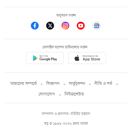
অনুসরণ করুন
মোবাইল অ্যাপস ডাউনলোড করুন
আমাদের সম্পর্কে
বিজ্ঞাপন
সার্কুলেশন
নীতি ও শর্ত
যোগাযোগ
নিউজলেটার
সম্পাদক ও প্রকাশক: মতিউর রহমান
স্বত্ব © ১৯৯৮-২০২৬ প্রথম আলো