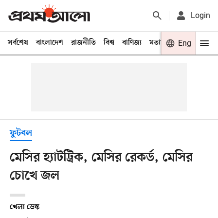
Login
সর্বশেষ
বাংলাদেশ
রাজনীতি
বিশ্ব
বাণিজ্য
মতামত
খেলা
Eng
বিনো
ফুটবল
মেসির হ্যাটট্রিক, মেসির রেকর্ড, মেসির
চোখে জল
খেলা ডেস্ক