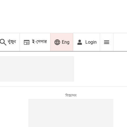
খুঁজুন
ই-পেপার
Login
Eng