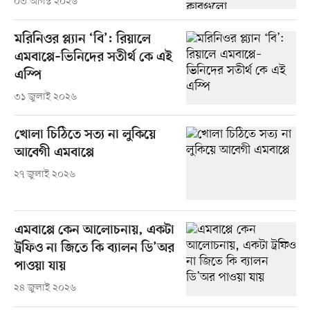
০৩ আগস্ট ২০২৬
মরিনিওর প্ল্যান ‘বি’: রিয়ালে
এমবাপ্পে–ভিনিদের সতীর্থ কে এই
এস্পি
৩১ জুলাই ২০২৬
খোলা চিঠিতে সত্য না লুকিয়ে
আবেগী এমবাপ্পে
২৭ জুলাই ২০২৬
এমবাপ্পে কেন আলোচনায়, একটা
ট্রফিও না জিতে কি ব্যালন ডি’অর
পাওয়া যায়
২৪ জুলাই ২০২৬