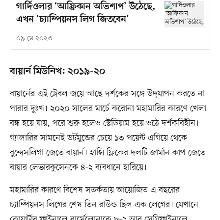
গার্দিওলার ‘আফ্রিকান অভিশাপ’ উঠেছে,
এখন ‘চ্যাম্পিয়নস লিগ জিতবেন’
০৯ মে ২০২৩
বায়ার্ন মিউনিখ: ২০১৯-২০
বায়ার্নের এই ট্রেবল জয়ে আছে দর্শকের সঙ্গে উদ্‌যাপন করতে না
পারার দুঃখ। ২০২০ সালের মার্চে করোনা মহামারির কারণে খেলা
বন্ধ হয়ে যায়, পরে শুরু হলেও স্টেডিয়াম হয়ে ওঠে দর্শকবিহীন।
গ্যালারির সামনেই ডর্টমুন্ডের চেয়ে ১৩ পয়েন্ট এগিয়ে থেকে
বুন্দেসলিগা জেতে বায়ার্ন। হান্সি ফ্লিকের দলটি জার্মান কাপ জেতে
বায়ার লেভারকুসেনকে ৪-২ ব্যবধানে হারিয়ে।
মহামারির কারণে বিশেষ সতর্কতায় আয়োজিত এ বছরের
চ্যাম্পিয়নস লিগের শেষ তিন রাউন্ড ছিল এক লেগের। যেখানে
কোয়ার্টার ফাইনালে বার্সেলোনাকে ৮-২ আর সেমিফাইনালে