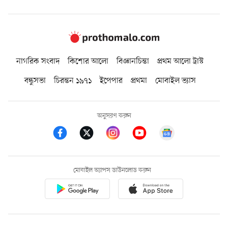
নাগরিক সংবাদ
কিশোর আলো
বিজ্ঞানচিন্তা
প্রথম আলো ট্রাস্ট
বন্ধুসভা
চিরন্তন ১৯৭১
ইপেপার
প্রথমা
মোবাইল ভ্যাস
অনুসরণ করুন
মোবাইল অ্যাপস ডাউনলোড করুন