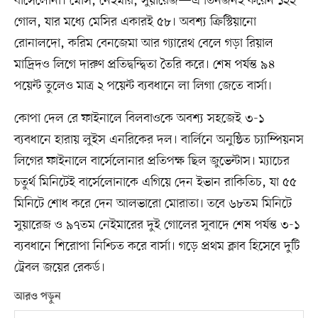
বার্সেলোনা। মেসি, নেইমার, সুয়ারেজ—এ তিনজনই করেন ১২২
গোল, যার মধ্যে মেসির একারই ৫৮। অবশ্য ক্রিস্টিয়ানো
রোনালদো, করিম বেনজেমা আর গ্যারেথ বেলে গড়া রিয়াল
মাদ্রিদও লিগে দারুণ প্রতিদ্বন্দ্বিতা তৈরি করে। শেষ পর্যন্ত ৯৪
পয়েন্ট তুলেও মাত্র ২ পয়েন্ট ব্যবধানে লা লিগা জেতে বার্সা।
কোপা দেল রে ফাইনালে বিলবাওকে অবশ্য সহজেই ৩-১
ব্যবধানে হারায় লুইস এনরিকের দল। বার্লিনে অনুষ্ঠিত চ্যাম্পিয়নস
লিগের ফাইনালে বার্সেলোনার প্রতিপক্ষ ছিল জুভেন্টাস। ম্যাচের
চতুর্থ মিনিটেই বার্সেলোনাকে এগিয়ে দেন ইভান রাকিতিচ, যা ৫৫
মিনিটে শোধ করে দেন আলভারো মোরাতা। তবে ৬৮তম মিনিটে
সুয়ারেজ ও ৯৭তম নেইমারের দুই গোলের সুবাদে শেষ পর্যন্ত ৩-১
ব্যবধানে শিরোপা নিশ্চিত করে বার্সা। গড়ে প্রথম ক্লাব হিসেবে দুটি
ট্রেবল জয়ের রেকর্ড।
আরও পড়ুন